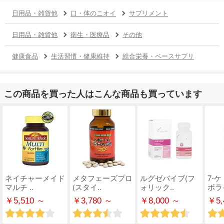
日用品・雑貨他
口・体のニオイ
サプリメント
日用品・雑貨他
衛生・医療品
その他
健康食品
生活習慣・健康維持
総合栄養・ベースサプリ
この商品を買った人はこんな商品も買っています
ネイチャーメイド
メタフェーズプロ
ルグゼバイブ(フ
7-
マルチ ..
(スタイ..
ォリック..
ボライ
￥5,510 ～
￥3,780 ～
￥8,000 ～
￥5,