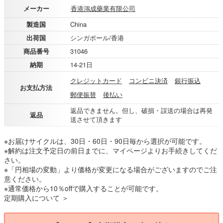
メーカー
香港鴻成藥業有限公司
製造国
China
出荷国
シンガポール/香港
商品番号
31046
納期
14-21日
クレジットカード
コンビニ決済
銀行振込
お支払方法
郵便振替
後払い
返品できません。但し、破損・誤送の場合は再発
返品
送させて頂きます
※お届けサイクルは、30日・60日・90日毎から選択が可能です。
※解約は注文予定日の前日までに、マイページよりお手続きしてくだ
さい。
※「円相場の変動」より価格が変更になる場合がございますのでご注
意ください。
※通常価格から10％offで購入することが可能です。
定期購入について ＞