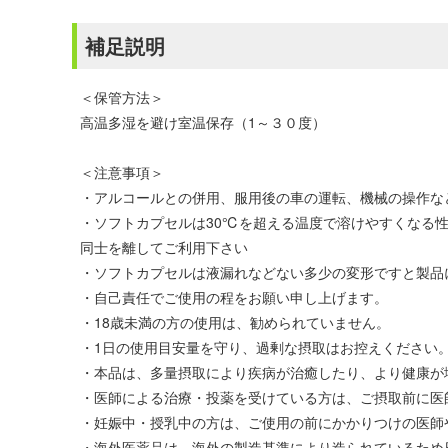
補足説明
＜保管方法＞
高温多湿を避け室温保存（1～３０度）
＜注意事項＞
・アルコールとの併用、服用後の車の運転、機械の操作な
・ソフトカプセルは30℃を超える温度で溶けやすくなる
同士を離してご利用下さい
・ソフトカプセルは液漏れなどない多少の変形ですと製品
・自己責任でご使用の程をお願い申し上げます。
・18歳未満の方の使用は、勧められていません。
・1日の使用目安量を守り、過剰な摂取はお控えください
・本品は、多量摂取により疾病が治癒したり、より健康が
・医師による治療・投薬を受けている方は、ご摂取前に医
・妊娠中・授乳中の方は、ご使用の前にかかりつけの医師
・海外医薬品は、海外の製造基準により造られているため