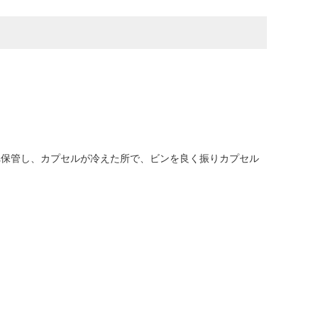
れ保管し、カプセルが冷えた所で、ビンを良く振りカプセル