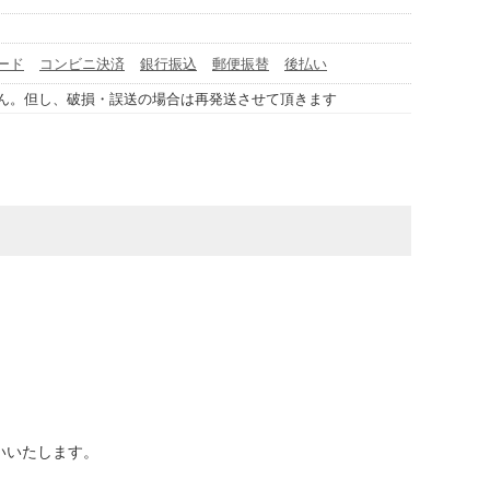
ード
コンビニ決済
銀行振込
郵便振替
後払い
ん。但し、破損・誤送の場合は再発送させて頂きます
いいたします。