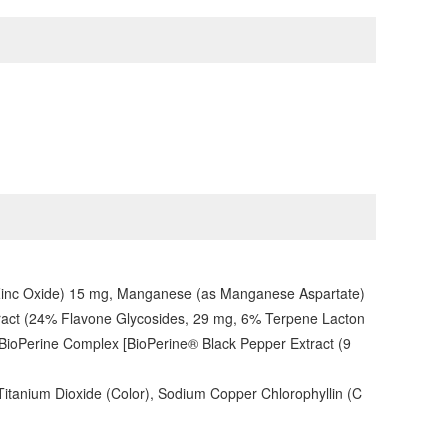
s Zinc Oxide) 15 mg, Manganese (as Manganese Aspartate)
xtract (24% Flavone Glycosides, 29 mg, 6% Terpene Lacton
, BioPerine Complex [BioPerine® Black Pepper Extract (9
e, Titanium Dioxide (Color), Sodium Copper Chlorophyllin (C