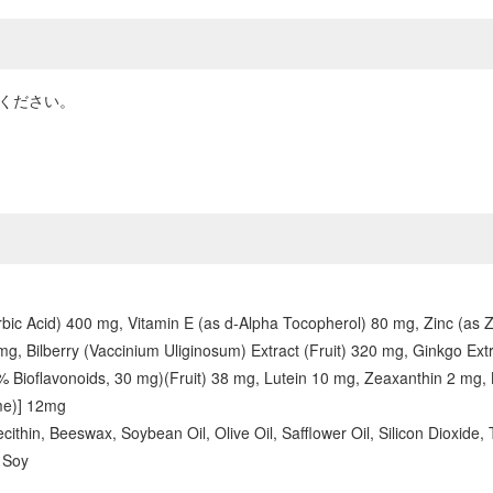
ください。
rbic Acid) 400 mg, Vitamin E (as d-Alpha Tocopherol) 80 mg, Zinc (a
g, Bilberry (Vaccinium Uliginosum) Extract (Fruit) 320 mg, Ginkgo E
80% Bioflavonoids, 30 mg)(Fruit) 38 mg, Lutein 10 mg, Zeaxanthin 2 mg
ome)] 12mg
ecithin, Beeswax, Soybean Oil, Olive Oil, Safflower Oil, Silicon Dioxid
, Soy