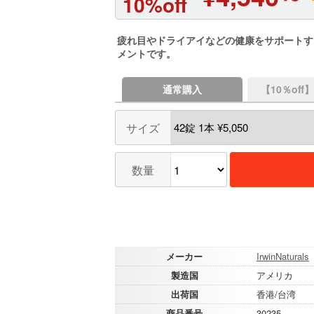
10%off
疲れ目やドライアイなどの健康をサポートする
メントです。
通常購入
【10％of
サイズ
数量
メーカー
IrwinNaturals
製造国
アメリカ
出荷国
香港/台湾
商品番号
30235