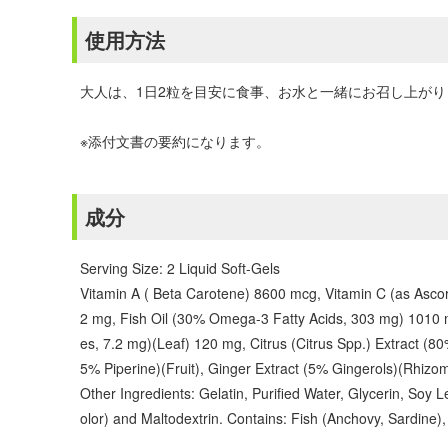
使用方法
大人は、1日2粒を目安に食事、お水と一緒にお召し上がり
※添付文書の要約になります。
成分
Serving Size: 2 Liquid Soft-Gels
Vitamin A ( Beta Carotene) 8600 mcg, Vitamin C (as Asco
2 mg, Fish Oil (30% Omega-3 Fatty Acids, 303 mg) 1010 m
es, 7.2 mg)(Leaf) 120 mg, Citrus (Citrus Spp.) Extract (
5% Piperine)(Fruit), Ginger Extract (5% Gingerols)(Rhiz
Other Ingredients: Gelatin, Purified Water, Glycerin, Soy L
olor) and Maltodextrin. Contains: Fish (Anchovy, Sardine)