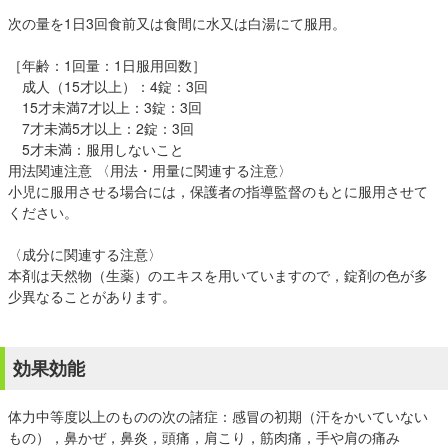
次の量を1日3回食前又は食間に水又は白湯にて服用。
［年齢：1回量：1日服用回数］
成人（15才以上）：4錠：3回
15才未満7才以上：3錠：3回
7才未満5才以上：2錠：3回
5才未満：服用しないこと
用法関連注意 〈用法・用量に関連する注意〉
小児に服用させる場合には，保護者の指導監督のもとに服用させて
ください。
〈成分に関連する注意〉
本剤は天然物（生薬）のエキスを用いていますので，錠剤の色が多
少異なることがあります。
効果効能
体力中等度以上のものの次の諸症：感冒の初期（汗をかいていない
もの），鼻かぜ，鼻炎，頭痛，肩こり，筋肉痛，手や肩の痛み