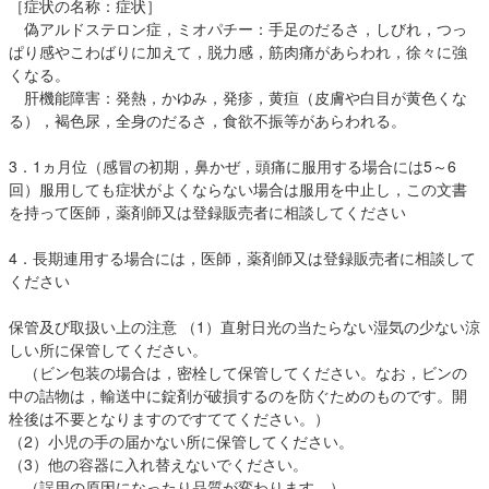
［症状の名称：症状］
偽アルドステロン症，ミオパチー：手足のだるさ，しびれ，つっ
ぱり感やこわばりに加えて，脱力感，筋肉痛があらわれ，徐々に強
くなる。
肝機能障害：発熱，かゆみ，発疹，黄疸（皮膚や白目が黄色くな
る），褐色尿，全身のだるさ，食欲不振等があらわれる。
3．1ヵ月位（感冒の初期，鼻かぜ，頭痛に服用する場合には5～6
回）服用しても症状がよくならない場合は服用を中止し，この文書
を持って医師，薬剤師又は登録販売者に相談してください
4．長期連用する場合には，医師，薬剤師又は登録販売者に相談して
ください
保管及び取扱い上の注意 （1）直射日光の当たらない湿気の少ない涼
しい所に保管してください。
（ビン包装の場合は，密栓して保管してください。なお，ビンの
中の詰物は，輸送中に錠剤が破損するのを防ぐためのものです。開
栓後は不要となりますのですててください。）
（2）小児の手の届かない所に保管してください。
（3）他の容器に入れ替えないでください。
（誤用の原因になったり品質が変わります。）