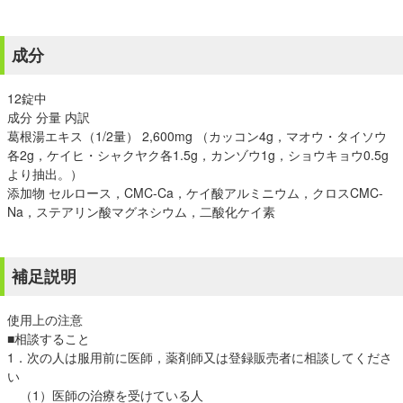
成分
12錠中
成分 分量 内訳
葛根湯エキス（1/2量） 2,600mg （カッコン4g，マオウ・タイソウ
各2g，ケイヒ・シャクヤク各1.5g，カンゾウ1g，ショウキョウ0.5g
より抽出。）
添加物 セルロース，CMC-Ca，ケイ酸アルミニウム，クロスCMC-
Na，ステアリン酸マグネシウム，二酸化ケイ素
補足説明
使用上の注意
■相談すること
1．次の人は服用前に医師，薬剤師又は登録販売者に相談してくださ
い
（1）医師の治療を受けている人