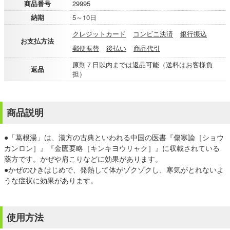
商品番号
29995
納期
5～10日
クレジットカード
コンビニ決済
銀行振込
お支払方法
郵便振替
後払い
商品代引
原則７日以内までは返品可能（送料はお客様負
返品
担）
商品説明
●「葛根湯」は、漢方の古典といわれる中国の医書『傷寒論［ショウ
カンロン］』『金匱要略［キンキヨウリャク］』に収載されている
薬方です。かぜや肩こりなどに効果があります。
●かぜのひきはじめで、発熱して体がゾクゾクし、寒気がとれないよ
うな症状に効果があります。
使用方法