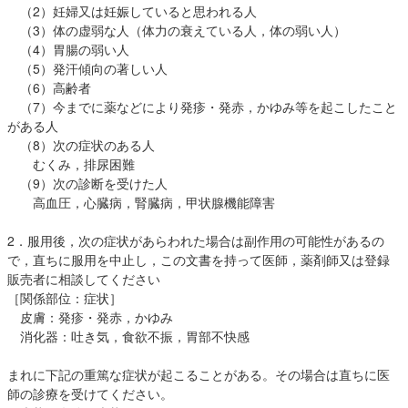
（2）妊婦又は妊娠していると思われる人
（3）体の虚弱な人（体力の衰えている人，体の弱い人）
（4）胃腸の弱い人
（5）発汗傾向の著しい人
（6）高齢者
（7）今までに薬などにより発疹・発赤，かゆみ等を起こしたこと
がある人
（8）次の症状のある人
むくみ，排尿困難
（9）次の診断を受けた人
高血圧，心臓病，腎臓病，甲状腺機能障害
2．服用後，次の症状があらわれた場合は副作用の可能性があるの
で，直ちに服用を中止し，この文書を持って医師，薬剤師又は登録
販売者に相談してください
［関係部位：症状］
皮膚：発疹・発赤，かゆみ
消化器：吐き気，食欲不振，胃部不快感
まれに下記の重篤な症状が起こることがある。その場合は直ちに医
師の診療を受けてください。