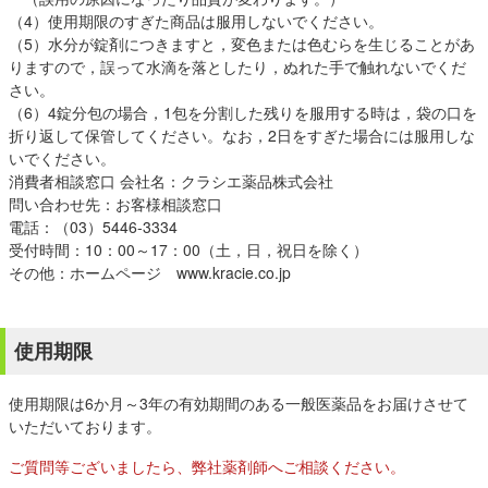
（4）使用期限のすぎた商品は服用しないでください。
（5）水分が錠剤につきますと，変色または色むらを生じることがあ
りますので，誤って水滴を落としたり，ぬれた手で触れないでくだ
さい。
（6）4錠分包の場合，1包を分割した残りを服用する時は，袋の口を
折り返して保管してください。なお，2日をすぎた場合には服用しな
いでください。
消費者相談窓口 会社名：クラシエ薬品株式会社
問い合わせ先：お客様相談窓口
電話：（03）5446-3334
受付時間：10：00～17：00（土，日，祝日を除く）
その他：ホームページ www.kracie.co.jp
使用期限
使用期限は6か月～3年の有効期間のある一般医薬品をお届けさせて
いただいております。
ご質問等ございましたら、弊社薬剤師へご相談ください。