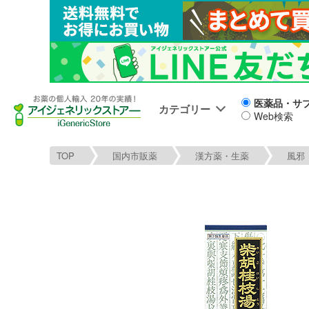
医薬品・サ
カテゴリー
Web検索
TOP
国内市販薬
漢方薬・生薬
風邪