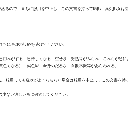
があるので，直ちに服用を中止し，この文書を持って医師，薬剤師又は
直ちに医師の診療を受けてください。
息切れがする・息苦しくなる，空せき，発熱等がみられ，これらが急に
黄色くなる），褐色尿，全身のだるさ，食欲不振等があらわれる。
間位）服用しても症状がよくならない場合は服用を中止し，この文書を持
気の少ない涼しい所に保管してください。