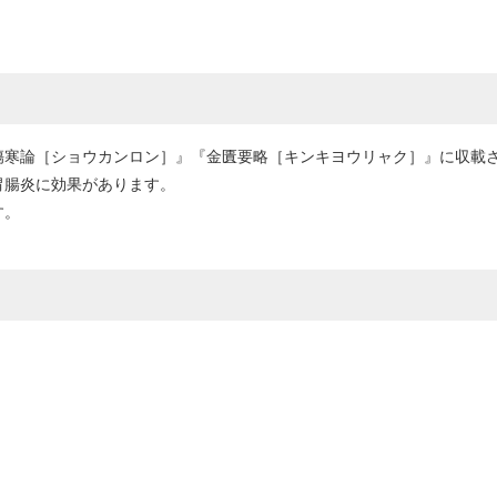
傷寒論［ショウカンロン］』『金匱要略［キンキヨウリャク］』に収載
胃腸炎に効果があります。
す。