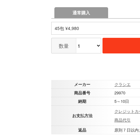
通常購入
45包 ¥4,980
数量
メーカー
クラシエ
商品番号
29970
納期
5～10日
クレジットカ
お支払方法
商品代引
返品
原則７日以内