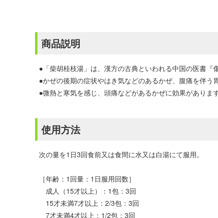
商品説明
●「柴胡桂枝湯」は、漢方の古典といわれる中国の医書『
●かぜの後期の症状やはき気などのあるかぜ、腹痛を伴う
●微熱と寒気を感じ、頭痛などがあるかぜに効果がありま
使用方法
次の量を1日3回食前又は食間に水又は白湯にて服用。
［年齢：1回量：1日服用回数］
成人（15才以上）：1包：3回
15才未満7才以上：2/3包：3回
7才未満4才以上：1/2包：3回