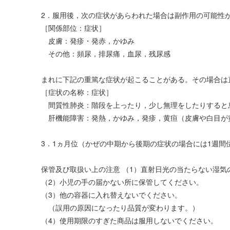
2．服用後，次の症状があらわれた場合は副作用の可能性
［関係部位：症状］
皮膚：発疹・発赤，かゆみ
その他：頻尿，排尿痛，血尿，残尿感
まれに下記の重篤な症状が起こることがある。その場合は
［症状の名称：症状］
間質性肺炎：階段を上ったり，少し無理をしたりすると
肝機能障害：発熱，かゆみ，発疹，黄疸（皮膚や白目が
3．1ヵ月位（かぜの中期から後期の症状の場合には1週
保管及び取扱い上の注意 （1）直射日光の当たらない湿
（2）小児の手の届かない所に保管してください。
（3）他の容器に入れ替えないでください。
（誤用の原因になったり品質が変わります。）
（4）使用期限のすぎた商品は服用しないでください。