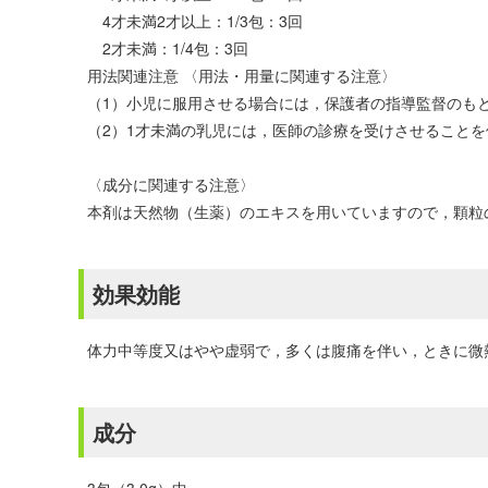
4才未満2才以上：1/3包：3回
2才未満：1/4包：3回
用法関連注意 〈用法・用量に関連する注意〉
（1）小児に服用させる場合には，保護者の指導監督のも
（2）1才未満の乳児には，医師の診療を受けさせること
〈成分に関連する注意〉
本剤は天然物（生薬）のエキスを用いていますので，顆粒
効果効能
体力中等度又はやや虚弱で，多くは腹痛を伴い，ときに微
成分