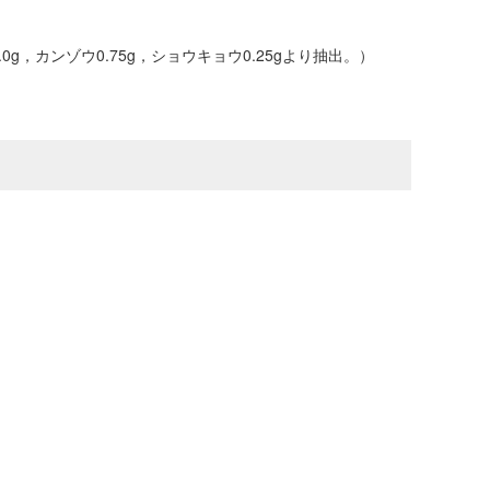
.0g，カンゾウ0.75g，ショウキョウ0.25gより抽出。）