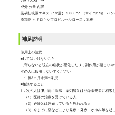
3包（3.0g）中
成分 分量 内訳
柴胡桂枝湯エキス（1/2量） 2,000mg （サイコ2.5g，
添加物 ヒドロキシプロピルセルロース，乳糖
補足説明
使用上の注意
■してはいけないこと
（守らないと現在の症状が悪化したり，副作用が起こりや
次の人は服用しないでください
生後3ヵ月未満の乳児
■相談すること
1．次の人は服用前に医師，薬剤師又は登録販売者に相談
（1）医師の治療を受けている人
（2）妊婦又は妊娠していると思われる人
（3）今までに薬などにより発疹・発赤，かゆみ等を起