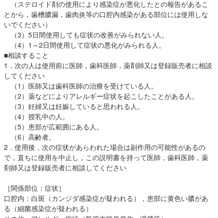
（ステロイド剤の使用により感染症が悪化したとの報告があるこ
とから，歯槽膿漏，歯肉炎等の口腔内感染がある部位には使用しな
いでください）
（3）5日間使用しても症状の改善がみられない人。
（4）1～2日間使用して症状の悪化がみられる人。
■相談すること
1．次の人は使用前に医師，歯科医師，薬剤師又は登録販売者に相談
してください
（1）医師又は歯科医師の治療を受けている人。
（2）薬などによりアレルギー症状を起こしたことがある人。
（3）妊婦又は妊娠していると思われる人。
（4）授乳中の人。
（5）患部が広範囲にある人。
（6）高齢者。
2．使用後，次の症状があらわれた場合は副作用の可能性があるの
で，直ちに使用を中止し，この説明書を持って医師，歯科医師，薬
剤師又は登録販売者に相談してください
［関係部位：症状］
口腔内：白斑（カンジダ感染症が疑われる），患部に黄色い膿があ
る（細菌感染症が疑われる）