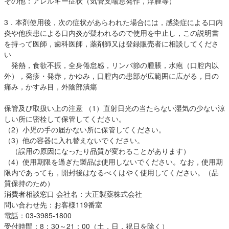
その他：アレルギー症状（気管支喘息発作，浮腫等）
3．本剤使用後，次の症状があらわれた場合には，感染症による口内
炎や他疾患による口内炎が疑われるので使用を中止し，この説明書
を持って医師，歯科医師，薬剤師又は登録販売者に相談してくださ
い
発熱，食欲不振，全身倦怠感，リンパ節の腫脹，水疱（口腔内以
外），発疹・発赤，かゆみ，口腔内の患部が広範囲に広がる，目の
痛み，かすみ目，外陰部潰瘍
保管及び取扱い上の注意 （1）直射日光の当たらない湿気の少ない涼
しい所に密栓して保管してください。
（2）小児の手の届かない所に保管してください。
（3）他の容器に入れ替えないでください。
（誤用の原因になったり品質が変わることがあります）
（4）使用期限を過ぎた製品は使用しないでください。なお，使用期
限内であっても，開封後はなるべくはやく使用してください。（品
質保持のため）
消費者相談窓口 会社名：大正製薬株式会社
問い合わせ先：お客様119番室
電話：03-3985-1800
受付時間：8：30～21：00（土，日，祝日を除く）