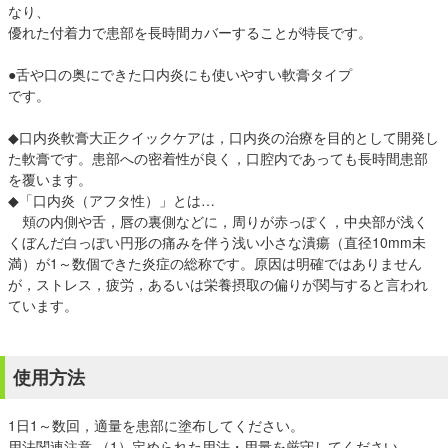
なり、
優れた付着力で患部を長時間カバーすることが特長です。
●舌や口の奥にできた口内炎にも使いやすい軟膏タイプ
です。
◆口内炎軟膏大正クイックケアは，口内炎の治療を目的として開発し
た軟膏です。患部への密着性が良く，口腔内であっても長時間患部
を覆います。
◆「口内炎（アフタ性）」とは…
頬の内側や舌，唇の裏側などに，周りが赤っぽく，中央部が浅く
くぼんだ白っぽい円形の痛みを伴う浅い小さな潰瘍（直径10mm未
満）が1～数個できた炎症の総称です。原因は明確ではありません
が，ストレス，疲労，あるいは栄養摂取の偏りが関与すると言われ
ています。
使用方法
1日1～数回，適量を患部に塗布してください。
用法関連注意 （1）定められた用法・用量を厳守してください。