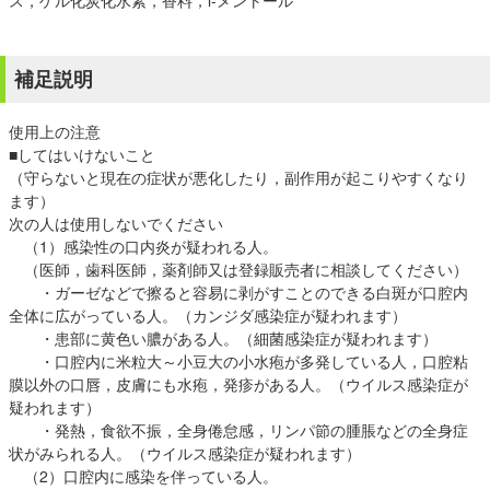
ス，ゲル化炭化水素，香料，l-メントール
補足説明
使用上の注意
■してはいけないこと
（守らないと現在の症状が悪化したり，副作用が起こりやすくなり
ます）
次の人は使用しないでください
（1）感染性の口内炎が疑われる人。
（医師，歯科医師，薬剤師又は登録販売者に相談してください）
・ガーゼなどで擦ると容易に剥がすことのできる白斑が口腔内
全体に広がっている人。（カンジダ感染症が疑われます）
・患部に黄色い膿がある人。（細菌感染症が疑われます）
・口腔内に米粒大～小豆大の小水疱が多発している人，口腔粘
膜以外の口唇，皮膚にも水疱，発疹がある人。（ウイルス感染症が
疑われます）
・発熱，食欲不振，全身倦怠感，リンパ節の腫脹などの全身症
状がみられる人。（ウイルス感染症が疑われます）
（2）口腔内に感染を伴っている人。