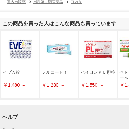
国内市販薬
指定第２類医薬品
口内炎
この商品を買った人はこんな商品も買っています
イブＡ錠
フルコートｆ
パイロンＰＬ顆粒
ベト
ーム
￥1,480 ～
￥1,280 ～
￥1,550 ～
￥1,
ヘルプ