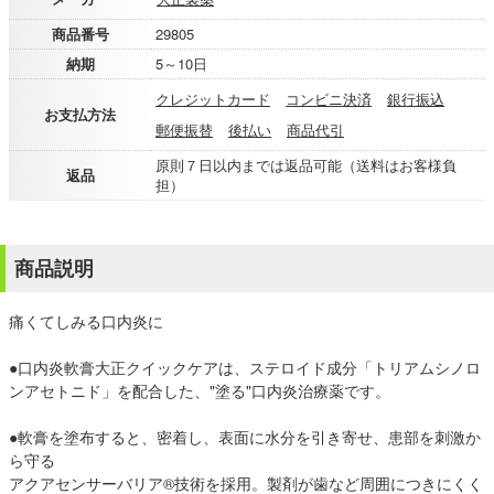
商品番号
29805
納期
5～10日
クレジットカード
コンビニ決済
銀行振込
お支払方法
郵便振替
後払い
商品代引
原則７日以内までは返品可能（送料はお客様負
返品
担）
商品説明
痛くてしみる口内炎に
●口内炎軟膏大正クイックケアは、ステロイド成分「トリアムシノロ
ンアセトニド」を配合した、"塗る"口内炎治療薬です。
●軟膏を塗布すると、密着し、表面に水分を引き寄せ、患部を刺激か
ら守る
アクアセンサーバリア®技術を採用。製剤が歯など周囲につきにくく