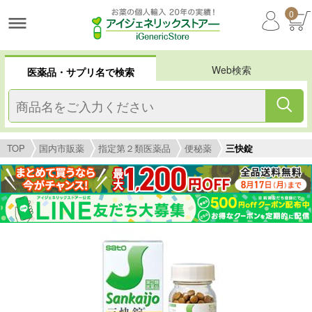
0
Web検索
医薬品・サプリ名で検索
TOP
国内市販薬
指定第２類医薬品
便秘薬
三快錠