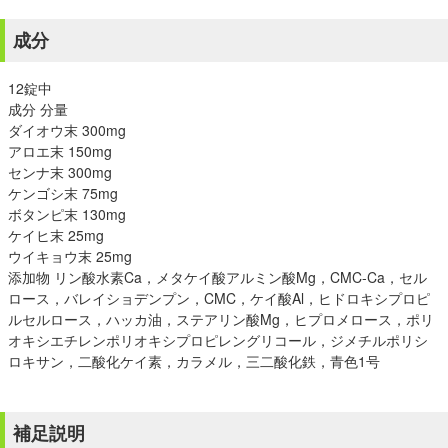
成分
12錠中
成分 分量
ダイオウ末 300mg
アロエ末 150mg
センナ末 300mg
ケンゴシ末 75mg
ボタンピ末 130mg
ケイヒ末 25mg
ウイキョウ末 25mg
添加物 リン酸水素Ca，メタケイ酸アルミン酸Mg，CMC-Ca，セル
ロース，バレイショデンプン，CMC，ケイ酸Al，ヒドロキシプロピ
ルセルロース，ハッカ油，ステアリン酸Mg，ヒプロメロース，ポリ
オキシエチレンポリオキシプロピレングリコール，ジメチルポリシ
ロキサン，二酸化ケイ素，カラメル，三二酸化鉄，青色1号
補足説明