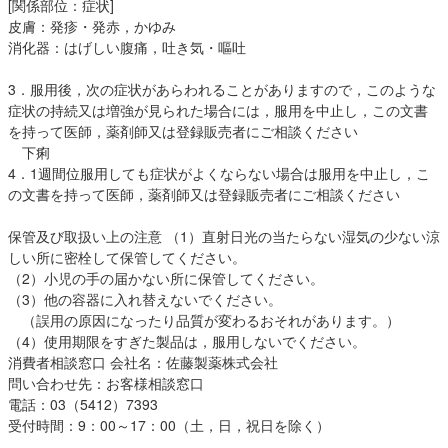
[関係部位：症状]
皮膚：発疹・発赤，かゆみ
消化器：はげしい腹痛，吐き気・嘔吐
3．服用後，次の症状があらわれることがありますので，このような
症状の持続又は増強が見られた場合には，服用を中止し，この文書
を持って医師，薬剤師又は登録販売者にご相談ください
下痢
4．1週間位服用しても症状がよくならない場合は服用を中止し，こ
の文書を持って医師，薬剤師又は登録販売者にご相談ください
保管及び取扱い上の注意 （1）直射日光の当たらない湿気の少ない涼
しい所に密栓して保管してください。
（2）小児の手の届かない所に保管してください。
（3）他の容器に入れ替えないでください。
（誤用の原因になったり品質が変わるおそれがあります。）
（4）使用期限をすぎた製品は，服用しないでください。
消費者相談窓口 会社名：佐藤製薬株式会社
問い合わせ先：お客様相談窓口
電話：03（5412）7393
受付時間：9：00～17：00（土，日，祝日を除く）