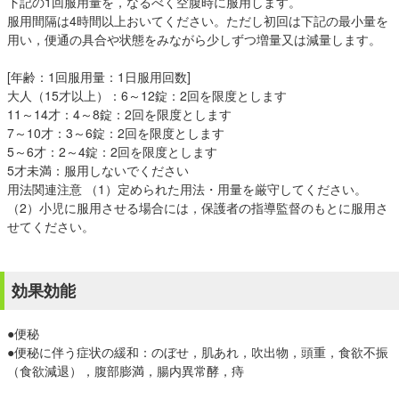
下記の1回服用量を，なるべく空腹時に服用します。
服用間隔は4時間以上おいてください。ただし初回は下記の最小量を
用い，便通の具合や状態をみながら少しずつ増量又は減量します。
[年齢：1回服用量：1日服用回数]
大人（15才以上）：6～12錠：2回を限度とします
11～14才：4～8錠：2回を限度とします
7～10才：3～6錠：2回を限度とします
5～6才：2～4錠：2回を限度とします
5才未満：服用しないでください
用法関連注意 （1）定められた用法・用量を厳守してください。
（2）小児に服用させる場合には，保護者の指導監督のもとに服用さ
せてください。
効果効能
●便秘
●便秘に伴う症状の緩和：のぼせ，肌あれ，吹出物，頭重，食欲不振
（食欲減退），腹部膨満，腸内異常酵，痔