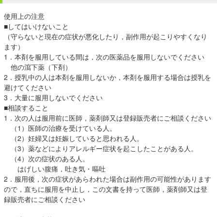
使用上の注意
■してはいけないこと
（守らないと現在の症状が悪化したり，副作用が起こりやすくなり
ます）
1．本剤を服用している間は，次の医薬品を服用しないでください
他の瀉下薬（下剤）
2．授乳中の人は本剤を服用しないか，本剤を服用する場合は授乳を
避けてください
3．大量に服用しないでください
■相談すること
1．次の人は服用前に医師，薬剤師又は登録販売者にご相談ください
（1）医師の治療を受けている人。
（2）妊婦又は妊娠していると思われる人。
（3）薬などによりアレルギー症状を起こしたことがある人。
（4）次の症状のある人。
はげしい腹痛，吐き気・嘔吐
2．服用後，次の症状があらわれた場合は副作用の可能性があります
ので，直ちに服用を中止し，この文書を持って医師，薬剤師又は登
録販売者にご相談ください