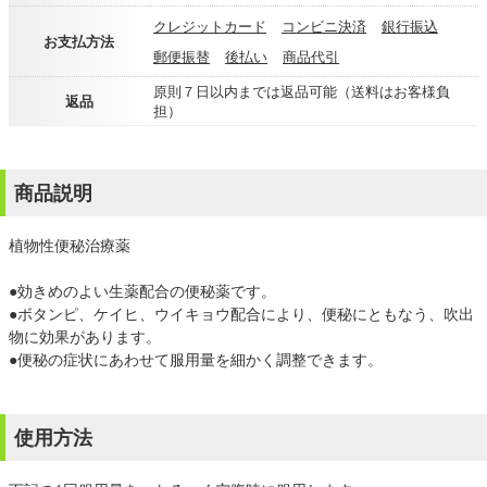
クレジットカード
コンビニ決済
銀行振込
お支払方法
郵便振替
後払い
商品代引
原則７日以内までは返品可能（送料はお客様負
返品
担）
商品説明
植物性便秘治療薬
●効きめのよい生薬配合の便秘薬です。
●ボタンピ、ケイヒ、ウイキョウ配合により、便秘にともなう、吹出
物に効果があります。
●便秘の症状にあわせて服用量を細かく調整できます。
使用方法