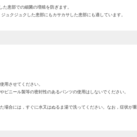
した患部での細菌の増殖を防ぎます。
，ジュクジュクした患部にもカサカサした患部にも適しています。
に使用させてください。
つやビニール製等の密封性のあるパンツの使用はしないでください。
入った場合には，すぐに水又はぬるま湯で洗ってください。なお，症状が