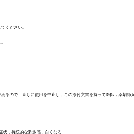
してください。
人。
があるので，直ちに使用を中止し，この添付文書を持って医師，薬剤師
症状，持続的な刺激感，白くなる