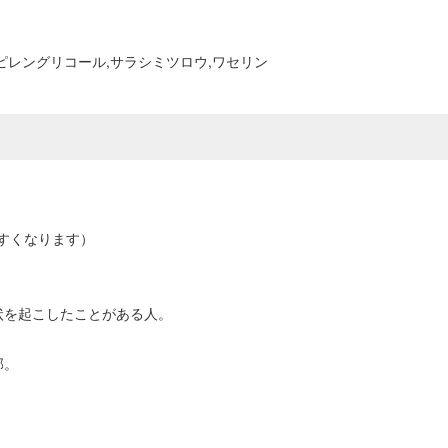
ピレングリコール,サラシミツロウ,ワセリン
すくなります）
。
状を起こしたことがある人。
部。