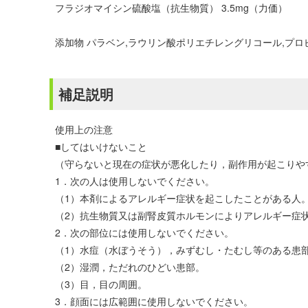
フラジオマイシン硫酸塩（抗生物質） 3.5mg（力価）
添加物 パラベン,ラウリン酸ポリエチレングリコール,プロ
補足説明
使用上の注意
■してはいけないこと
（守らないと現在の症状が悪化したり，副作用が起こりや
1．次の人は使用しないでください。
（1）本剤によるアレルギー症状を起こしたことがある人
（2）抗生物質又は副腎皮質ホルモンによりアレルギー症
2．次の部位には使用しないでください。
（1）水痘（水ぼうそう），みずむし・たむし等のある患
（2）湿潤，ただれのひどい患部。
（3）目，目の周囲。
3．顔面には広範囲に使用しないでください。