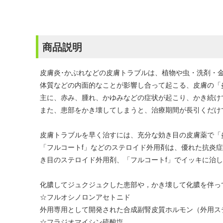
商品説明
皮膚炎･かぶれなどの皮膚トラブルは、植物や虫・洗剤・
体質などの内面的なことが影響し合って起こる、皮膚の「
主に、赤み、腫れ、かゆみなどの症状が起こり、かき続け
また、患部をかき壊してしまうと、治療期間が長引くだけ
皮膚トラブルを早く治すには、充分な効き目の皮膚薬で「
「フルコートf」などのステロイド外用剤は、優れた抗炎
き目のステロイド外用剤、「フルコートf」でイッキに治
化膿してジュクジュクした患部や，かき壊して化膿を伴っ
☆フルオシノロンアセトニド
外用専用として開発された合成副腎皮質ホルモン（外用ス
☆フラジオマイシン硫酸塩