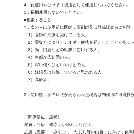
4．化粧用やひげそり後用として使用しないでください。
5．長期連用しないでください。
■相談すること
1．次の人は使用前に医師，薬剤師又は登録販売者に相談
（1）医師の治療を受けている人。
（2）薬などによりアレルギー症状を起こしたことがある
（3）顔，口唇などの粘膜に使用する人。
（4）患部が広範囲の人。
（5）深い傷やひどいやけどの人。
（6）妊婦又は妊娠していると思われる人。
（7）高齢者。
2．使用後，次の症状があらわれた場合は副作用の可能性
［関係部位：症状］
皮膚：発疹・発赤，かゆみ，ただれ
皮膚（患部）：みずむし，たむし等の白癬，にきび，化膿