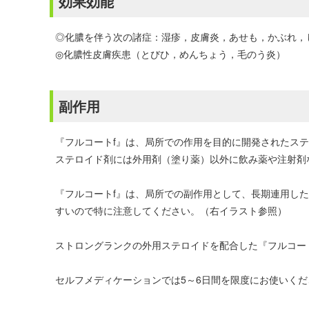
効果効能
◎化膿を伴う次の諸症：湿疹，皮膚炎，あせも，かぶれ，
◎化膿性皮膚疾患（とびひ，めんちょう，毛のう炎）
副作用
『フルコートf』は、局所での作用を目的に開発されたス
ステロイド剤には外用剤（塗り薬）以外に飲み薬や注射剤
『フルコートf』は、局所での副作用として、長期連用し
すいので特に注意してください。（右イラスト参照）
ストロングランクの外用ステロイドを配合した『フルコー
セルフメディケーションでは5～6日間を限度にお使いくだ