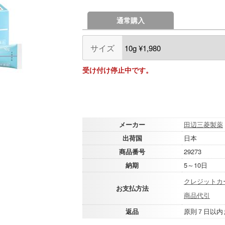
通常購入
サイズ
受け付け停止中です。
メーカー
田辺三菱製薬
出荷国
日本
商品番号
29273
納期
5～10日
クレジットカ
お支払方法
商品代引
返品
原則７日以内