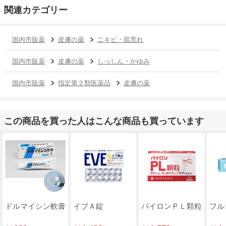
関連カテゴリー
国内市販薬
皮膚の薬
ニキビ・肌荒れ
国内市販薬
皮膚の薬
しっしん・かゆみ
国内市販薬
指定第２類医薬品
皮膚の薬
この商品を買った人はこんな商品も買っています
ドルマイシン軟膏
イブＡ錠
パイロンＰＬ顆粒
フル