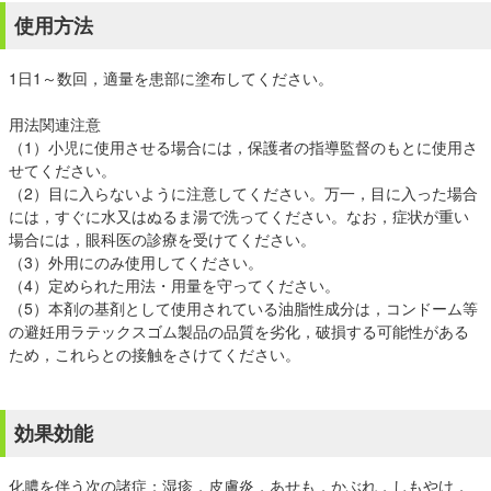
使用方法
1日1～数回，適量を患部に塗布してください。
用法関連注意
（1）小児に使用させる場合には，保護者の指導監督のもとに使用さ
せてください。
（2）目に入らないように注意してください。万一，目に入った場合
には，すぐに水又はぬるま湯で洗ってください。なお，症状が重い
場合には，眼科医の診療を受けてください。
（3）外用にのみ使用してください。
（4）定められた用法・用量を守ってください。
（5）本剤の基剤として使用されている油脂性成分は，コンドーム等
の避妊用ラテックスゴム製品の品質を劣化，破損する可能性がある
ため，これらとの接触をさけてください。
効果効能
化膿を伴う次の諸症：湿疹，皮膚炎，あせも，かぶれ，しもやけ，