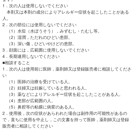
1．次の人は使用しないでください
本剤又は本剤の成分によりアレルギー症状を起こしたことがある
人。
2．次の部位には使用しないでください
（1）水痘（水ぼうそう），みずむし・たむし等。
（2）湿潤，ただれのひどい患部。
（3）深い傷，ひどいやけどの患部。
3．顔面には，広範囲に使用しないでください
4．長期連用しないでください
■相談すること
1．次の人は使用前に医師，薬剤師又は登録販売者に相談してくださ
い
（1）医師の治療を受けている人。
（2）妊婦又は妊娠していると思われる人。
（3）薬などによりアレルギー症状を起こしたことがある人。
（4）患部が広範囲の人。
（5）鼻腔等の粘膜に病変のある人。
2．使用後，次の症状があらわれた場合は副作用の可能性があるの
で，直ちに使用を中止し，この文書を持って医師，薬剤師又は登録
販売者に相談してください