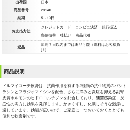
出荷国
日本
商品番号
29140
納期
5～10日
クレジットカード
コンビニ決済
銀行振込
お支払方法
郵便振替
後払い
商品代引
原則７日以内までは返品可能（送料はお客様負
返品
担）
商品説明
ドルマイコーチ軟膏は、抗菌作用を有する2種類の抗生物質のバシト
ラシンとフラジオマイシンを配合、さらに痒みと炎症を抑える副腎
皮質ホルモンのヒドロコルチゾンを配合しており、細菌感染症、炎
症性の両方に効果を発揮します。かきくずし、化膿しそうな湿疹に
適しています。効能が広いので、ご家庭に一つおいておくととても
便利な軟膏剤です。