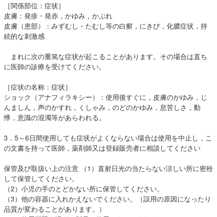
［関係部位：症状］
皮膚：発疹・発赤，かゆみ，かぶれ
皮膚（患部）：みずむし・たむし等の白癬，にきび，化膿症状，持
続的な刺激感
まれに次の重篤な症状が起こることがあります。その場合は直ち
に医師の診療を受けてください。
［症状の名称：症状］
ショック（アナフィラキシー）：使用後すぐに，皮膚のかゆみ，じ
んましん，声のかすれ，くしゃみ，のどのかゆみ，息苦しさ，動
悸，意識の混濁等があらわれる。
3．5～6日間使用しても症状がよくならない場合は使用を中止し，こ
の文書を持って医師，薬剤師又は登録販売者に相談してください
保管及び取扱い上の注意 （1）直射日光の当たらない涼しい所に密栓
して保管してください。
（2）小児の手のとどかない所に保管してください。
（3）他の容器に入れかえないでください。（誤用の原因になったり
品質が変わることがあります。）