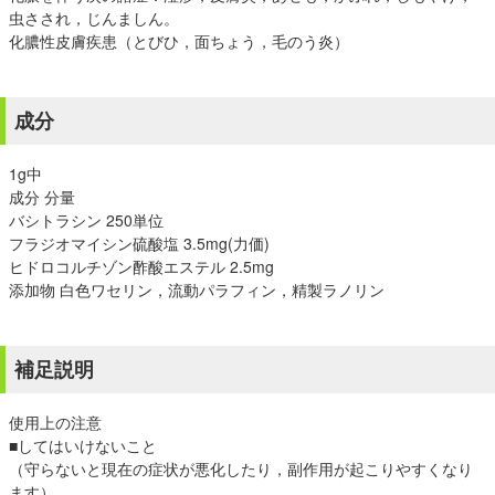
虫さされ，じんましん。
化膿性皮膚疾患（とびひ，面ちょう，毛のう炎）
成分
1g中
成分 分量
バシトラシン 250単位
フラジオマイシン硫酸塩 3.5mg(力価)
ヒドロコルチゾン酢酸エステル 2.5mg
添加物 白色ワセリン，流動パラフィン，精製ラノリン
補足説明
使用上の注意
■してはいけないこと
（守らないと現在の症状が悪化したり，副作用が起こりやすくなり
ます）