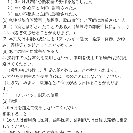
１）3ヵ月以内に心筋梗塞の発作を起こした人
２）重い狭心症と医師に診断された人
３）重い不整脈と医師に診断された人
(5) 急性期脳血管障害（脳梗塞、脳出血等）と医師に診断された人
(6) うつ病と診断されたことのある人（禁煙時の離脱症状により、う
つ症状を悪化させることがあります。）
(7) 本剤又は本剤の成分によりアレルギー症状（発疹・発赤、かゆ
み、浮腫等）を起こしたことがある人
(8) あごの関節に障害がある人
2. 授乳中の人は本剤を使用しないか、本剤を使用する場合は授乳を
避けてください。
（母乳中に移行し、乳児の脈が速まることが考えられます。）
3. 本剤を使用中及び使用直後は、次のことはしないでください。
（吐き気、めまい、腹痛などの症状があらわれることがありま
す。）
(1) ニコチンパッチ製剤の使用
(2) 喫煙
4. 6ヵ月を超えて使用しないでください。
相談すること
1. 次の人は使用前に医師、歯科医師、薬剤師又は登録販売者に相談
してください。
(1) 医師又は歯科医師の治療を受けている人