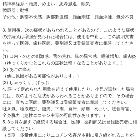
精神神経系：頭痛、めまい、思考減退、眠気
循環器：動悸
その他：胸部不快感、胸部刺激感、顔面潮紅、顔面浮腫、気分不良
3. 使用後、次の症状があらわれることがあるので、このような症状
の持続又は増強が見られた場合には、使用を中止し、この説明文書
を持って医師、歯科医師、薬剤師又は登録販売者に相談してくださ
い。
(1) 口内・のどの刺激感、舌の荒れ、味の異常感、唾液増加、歯肉炎
（ゆっくりかむとこれらの症状は軽くなることがあります。）
(2) あごの痛み
（他に原因がある可能性があります。）
(3) しゃっくり、げっぷ
4. 誤って定められた用量を超えて使用したり、小児が誤飲した場合
には、次のような症状があらわれることがありますので、その場合
には、直ちに医師、薬剤師又は登録販売者に相談してください。
吐き気、唾液増加、腹痛、下痢、発汗、頭痛、めまい、聴覚障害、
全身脱力（急性ニコチン中毒の可能性があります。）
5. 3ヵ月を超えて継続する場合は、医師、薬剤師又は登録販売者に相
談してください。
（長期・多量使用によりニコチン依存が本剤に引き継がれることが