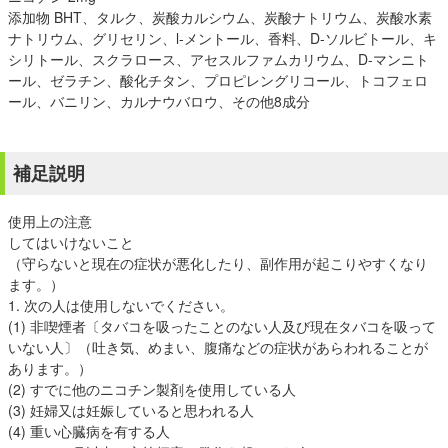
添加物 BHT、タルク、炭酸カルシウム、炭酸ナトリウム、炭酸水素
ナトリウム、グリセリン、l-メントール、香料、D-ソルビトール、キ
シリトール、スクラロース、アセスルファムカリウム、D-マンニト
ール、ゼラチン、酸化チタン、プロピレングリコール、トコフェロ
ール、バニリン、カルナウバロウ、その他8成分
補足説明
使用上の注意
してはいけないこと
（守らないと現在の症状が悪化したり、副作用が起こりやすくなり
ます。）
1. 次の人は使用しないでください。
(1) 非喫煙者〔タバコを吸ったことのない人及び現在タバコを吸って
いない人〕（吐き気、めまい、腹痛などの症状があらわれることが
あります。）
(2) すでに他のニコチン製剤を使用している人
(3) 妊婦又は妊娠していると思われる人
(4) 重い心臓病を有する人