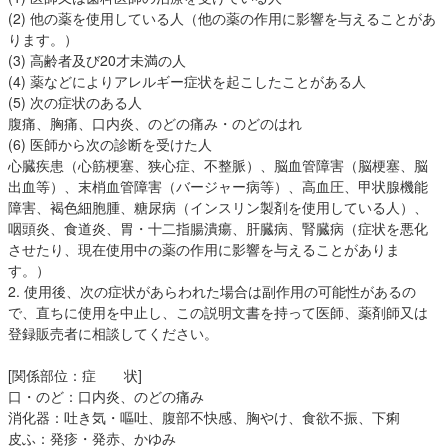
(2) 他の薬を使用している人（他の薬の作用に影響を与えることがあ
ります。）
(3) 高齢者及び20才未満の人
(4) 薬などによりアレルギー症状を起こしたことがある人
(5) 次の症状のある人
腹痛、胸痛、口内炎、のどの痛み・のどのはれ
(6) 医師から次の診断を受けた人
心臓疾患（心筋梗塞、狭心症、不整脈）、脳血管障害（脳梗塞、脳
出血等）、末梢血管障害（バージャー病等）、高血圧、甲状腺機能
障害、褐色細胞腫、糖尿病（インスリン製剤を使用している人）、
咽頭炎、食道炎、胃・十二指腸潰瘍、肝臓病、腎臓病（症状を悪化
させたり、現在使用中の薬の作用に影響を与えることがありま
す。）
2. 使用後、次の症状があらわれた場合は副作用の可能性があるの
で、直ちに使用を中止し、この説明文書を持って医師、薬剤師又は
登録販売者に相談してください。
[関係部位：症 状]
口・のど：口内炎、のどの痛み
消化器：吐き気・嘔吐、腹部不快感、胸やけ、食欲不振、下痢
皮ふ：発疹・発赤、かゆみ