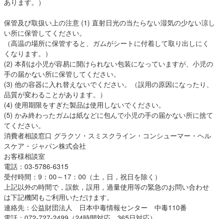
あります。）
保管及び取扱い上の注意 (1) 直射日光の当たらない湿気の少ない涼し
い所に保管してください。
（高温の場所に保管すると、ガムがシートに付着して取り出しにく
くなります。）
(2) 本剤は小児が容易に開けられない包装になっていますが、小児の
手の届かない所に保管してください。
(3) 他の容器に入れ替えないでください。（誤用の原因になったり、
品質が変わることがあります。）
(4) 使用期限をすぎた製品は使用しないでください。
(5) かみ終わったガムは紙などに包んで小児の手の届かない所に捨て
てください。
消費者相談窓口 グラクソ・スミスクライン・コンシューマー・ヘル
スケア・ジャパン株式会社
お客様相談室
電話：03-5786-6315
受付時間：9：00～17：00（土，日，祝日を除く）
上記以外の時間で，誤飲，誤用，過量使用等の緊急のお問い合わせ
は下記機関もご利用いただけます。
連絡先：公益財団法人 日本中毒情報センター 中毒110番
電話：072-727-2499（24時間対応、365日対応）