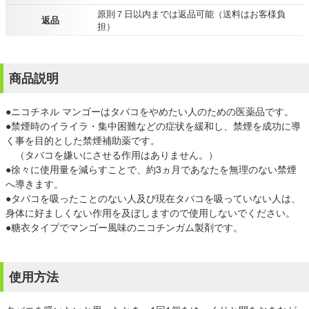
原則７日以内までは返品可能（送料はお客様負
返品
担）
商品説明
●ニコチネル マンゴーはタバコをやめたい人のための医薬品です。
●禁煙時のイライラ・集中困難などの症状を緩和し、禁煙を成功に導
く事を目的とした禁煙補助薬です。
（タバコを嫌いにさせる作用はありません。）
●徐々に使用量を減らすことで、約3ヵ月であなたを無理のない禁煙
へ導きます。
●タバコを吸ったことのない人及び現在タバコを吸っていない人は、
身体に好ましくない作用を及ぼしますので使用しないでください。
●糖衣タイプでマンゴー風味のニコチンガム製剤です。
使用方法