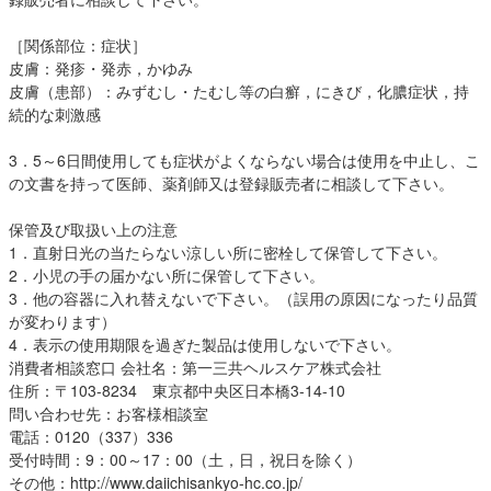
［関係部位：症状］
皮膚：発疹・発赤，かゆみ
皮膚（患部）：みずむし・たむし等の白癬，にきび，化膿症状，持
続的な刺激感
3．5～6日間使用しても症状がよくならない場合は使用を中止し、こ
の文書を持って医師、薬剤師又は登録販売者に相談して下さい。
保管及び取扱い上の注意
1．直射日光の当たらない涼しい所に密栓して保管して下さい。
2．小児の手の届かない所に保管して下さい。
3．他の容器に入れ替えないで下さい。（誤用の原因になったり品質
が変わります）
4．表示の使用期限を過ぎた製品は使用しないで下さい。
消費者相談窓口 会社名：第一三共ヘルスケア株式会社
住所：〒103-8234 東京都中央区日本橋3-14-10
問い合わせ先：お客様相談室
電話：0120（337）336
受付時間：9：00～17：00（土，日，祝日を除く）
その他：http://www.daiichisankyo-hc.co.jp/