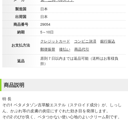
製造国
日本
出荷国
日本
商品番号
29054
納期
5～10日
クレジットカード
コンビニ決済
銀行振込
お支払方法
郵便振替
後払い
商品代引
原則７日以内までは返品可能（送料はお客様負
返品
担）
商品説明
特 長
その1 ベタメタゾン吉草酸エステル（ステロイド成分）が、しっし
ん、かぶれ等の皮膚の炎症にすぐれた効き目を発揮します。
その2 のびが良く、ベタつかない使い心地のよいクリーム剤です。