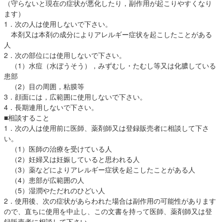
（守らないと現在の症状が悪化したり，副作用が起こりやすくなり
ます）
1．次の人は使用しないで下さい。
本剤又は本剤の成分によりアレルギー症状を起こしたことがある
人
2．次の部位には使用しないで下さい。
（1）水痘（水ぼうそう），みずむし・たむし等又は化膿している
患部
（2）目の周囲，粘膜等
3．顔面には，広範囲に使用しないで下さい。
4．長期連用しないで下さい。
■相談すること
1．次の人は使用前に医師、薬剤師又は登録販売者に相談して下さ
い。
（1）医師の治療を受けている人
（2）妊婦又は妊娠していると思われる人
（3）薬などによりアレルギー症状を起こしたことがある人
（4）患部が広範囲の人
（5）湿潤やただれのひどい人
2．使用後、次の症状があらわれた場合は副作用の可能性があります
ので、直ちに使用を中止し、この文書を持って医師、薬剤師又は登
録販売者に相談して下さい。