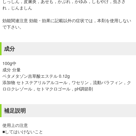
しっしん，皮膚炎，あせも，かぶれ，かゆみ，しもやけ，虫ささ
れ，じんましん
効能関連注意 効能・効果に記載以外の症状では，本剤を使用しない
で下さい。
成分
100g中
成分 分量
ベタメタゾン吉草酸エステル 0.12g
添加物 セトステアリルアルコール，ワセリン，流動パラフィン，ク
ロロクレゾール，セトマクロゴール，pH調節剤
補足説明
使用上の注意
■してはいけないこと