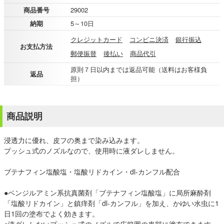
商品番号
29002
納期
5～10日
クレジットカード
コンビニ決済
銀行振込
お支払方法
郵便振替
後払い
商品代引
原則７日以内までは返品可能（送料はお客様負
返品
担）
商品説明
浸透力に優れ、皮フの奥まで染み込みます。
プッシュ式のノズルなので、使用時に液ダレしません。
ブテナフィン塩酸塩・塩酸リドカイン・dl-カンフル配合
●ベンジルアミン系抗真菌剤「ブテナフィン塩酸塩」に局所麻酔剤
「塩酸リドカイン」と鎮痒剤「dl-カンフル」を加え、かゆい水虫に1
日1回の塗布でよく効きます。