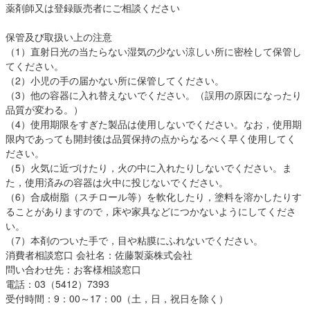
薬剤師又は登録販売者にご相談ください
保管及び取扱い上の注意
（1）直射日光の当たらない湿気の少ない涼しい所に密栓して保管し
てください。
（2）小児の手の届かない所に保管してください。
（3）他の容器に入れ替えないでください。（誤用の原因になったり
品質が変わる。）
（4）使用期限をすぎた製品は使用しないでください。なお，使用期
限内であっても開封後は品質保持の点からなるべく早く使用してく
ださい。
（5）火気に近づけたり，火の中に入れたりしないでください。ま
た，使用済みの容器は火中に投じないでください。
（6）合成樹脂（スチロール等）を軟化したり，塗料を溶かしたりす
ることがありますので，床や家具などにつかないようにしてくださ
い。
（7）本剤のついた手で，目や粘膜にふれないでください。
消費者相談窓口 会社名：佐藤製薬株式会社
問い合わせ先：お客様相談窓口
電話：03（5412）7393
受付時間：9：00～17：00（土，日，祝日を除く）