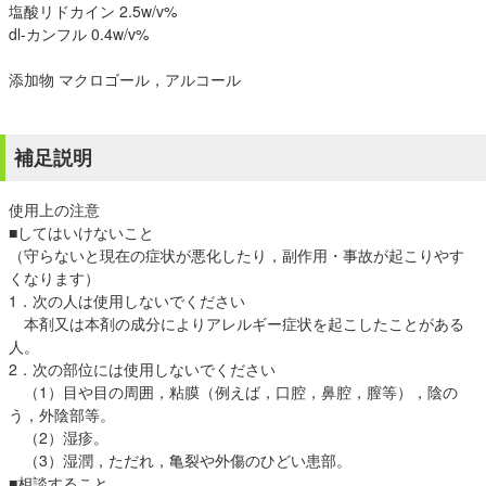
塩酸リドカイン 2.5w/v%
dl-カンフル 0.4w/v%
添加物 マクロゴール，アルコール
補足説明
使用上の注意
■してはいけないこと
（守らないと現在の症状が悪化したり，副作用・事故が起こりやす
くなります）
1．次の人は使用しないでください
本剤又は本剤の成分によりアレルギー症状を起こしたことがある
人。
2．次の部位には使用しないでください
（1）目や目の周囲，粘膜（例えば，口腔，鼻腔，膣等），陰の
う，外陰部等。
（2）湿疹。
（3）湿潤，ただれ，亀裂や外傷のひどい患部。
■相談すること