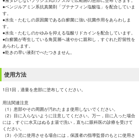
●液ダレしないプッシュ式のノズルで広範囲の患部に塗布できます。
●ベンジルアミン系抗真菌剤「ブテナフィン塩酸塩」を配合していま
す。
●水虫・たむしの原因菌である白癬菌に強い抗菌作用をあらわしま
す。
●水虫・たむしのかゆみを抑える塩酸リドカインを配合しています。
●白癬菌が寄生している角質層へ速やかに親和し，すぐれた貯留性を
あらわします。
●乾きの早い液剤でべたつきません。
使用方法
1日1回，適量を患部に塗布してください。
用法関連注意
（1）患部やその周囲が汚れたまま使用しないでください。
（2）目に入らないように注意してください。万一，目に入った場合
には，すぐに水又はぬるま湯で洗い，直ちに眼科医の診療を受けて
ください。
（3）小児に使用させる場合には，保護者の指導監督のもとに使用さ