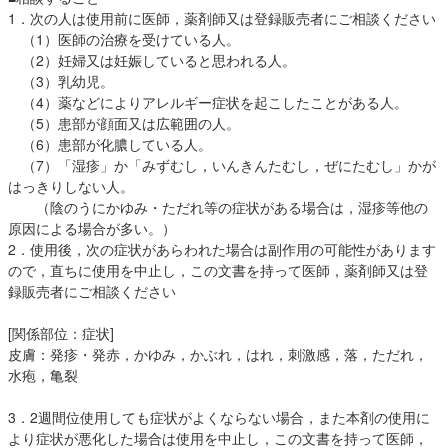
1．次の人は使用前に医師，薬剤師又は登録販売者にご相談ください
（1）医師の治療を受けている人。
（2）妊婦又は妊娠していると思われる人。
（3）乳幼児。
（4）薬などによりアレルギー症状を起こしたことがある人。
（5）患部が顔面又は広範囲の人。
（6）患部が化膿している人。
（7）「湿疹」か「みずむし，いんきんたむし，ぜにたむし」かが
はっきりしない人。
（陰のうにかゆみ・ただれ等の症状がある場合は，湿疹等他の
原因による場合が多い。）
2．使用後，次の症状があらわれた場合は副作用の可能性があります
ので，直ちに使用を中止し，この文書を持って医師，薬剤師又は登
録販売者にご相談ください
[関係部位：症状]
皮膚：発疹・発赤，かゆみ，かぶれ，はれ，刺激感，落，ただれ，
水疱，亀裂
3．2週間位使用しても症状がよくならない場合，また本剤の使用に
より症状が悪化した場合は使用を中止し，この文書を持って医師，