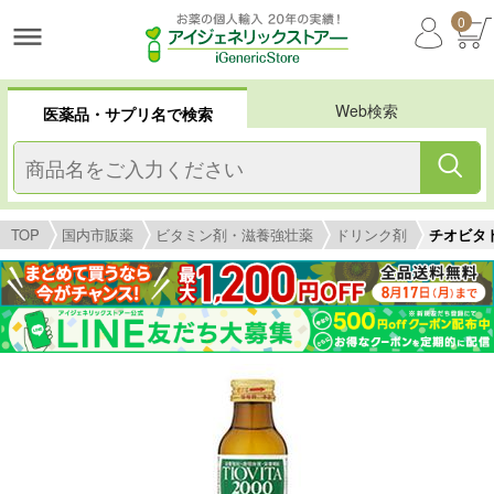
0
Web検索
医薬品・サプリ名で検索
TOP
国内市販薬
ビタミン剤・滋養強壮薬
ドリンク剤
チオビタ