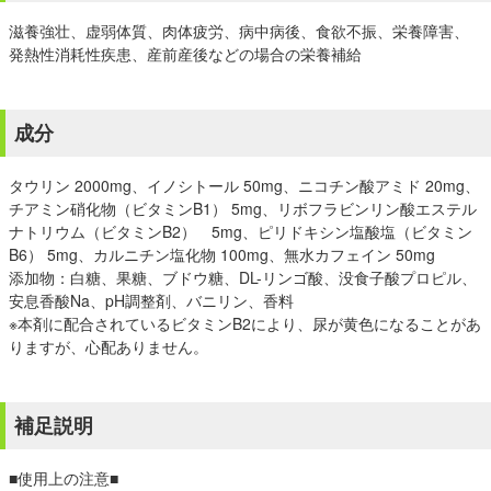
滋養強壮、虚弱体質、肉体疲労、病中病後、食欲不振、栄養障害、
発熱性消耗性疾患、産前産後などの場合の栄養補給
成分
タウリン 2000mg、イノシトール 50mg、ニコチン酸アミド 20mg、
チアミン硝化物（ビタミンB1） 5mg、リボフラビンリン酸エステル
ナトリウム（ビタミンB2） 5mg、ピリドキシン塩酸塩（ビタミン
B6） 5mg、カルニチン塩化物 100mg、無水カフェイン 50mg
添加物：白糖、果糖、ブドウ糖、DL-リンゴ酸、没食子酸プロピル、
安息香酸Na、pH調整剤、バニリン、香料
※本剤に配合されているビタミンB2により、尿が黄色になることがあ
りますが、心配ありません。
補足説明
■使用上の注意■