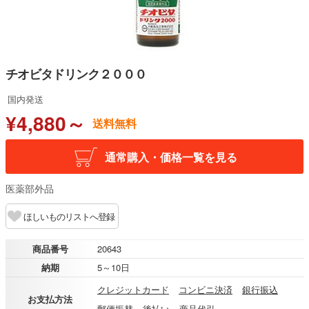
チオビタドリンク２０００
国内発送
¥4,880～
送料無料
通常購入・価格一覧を見る
医薬部外品
ほしいものリストへ登録
商品番号
20643
納期
5～10日
クレジットカード
コンビニ決済
銀行振込
お支払方法
郵便振替
後払い
商品代引