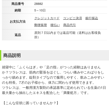
商品番号
28882
納期
5～10日
クレジットカード
コンビニ決済
銀行振込
お支払方法
郵便振替
後払い
商品代引
原則７日以内までは返品可能（送料はお客様負
返品
担）
商品説明
就寝中に「ふくらはぎ」や「足の指」がつった経験はありません
か？ツラレスは、筋肉の緊張をほぐし、つらい痛みやこわばりをし
っかり鎮めます。錠剤タイプなので服用しやすく、飲みこみやすい
のも特長。7才のお子様から、体力に関わらず使用できます。
ツラレスは、一般用漢方製剤の承認基準に定められている生薬の1日
最大量から抽出したエキスを配合した「満量処方」です。
【こんな症状に困っていませんか？】