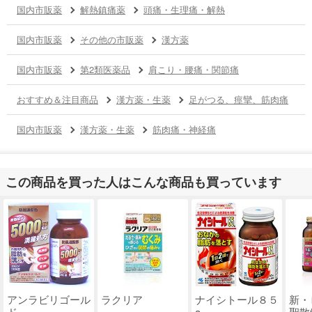
国内市販薬
解熱鎮痛薬
頭痛・生理痛・解熱
国内市販薬
その他の市販薬
漢方薬
国内市販薬
第2類医薬品
肩こり・腰痛・関節痛
おすすめ＆注目商品
漢方薬・生薬
足がつる、痙攣、筋肉痛
国内市販薬
漢方薬・生薬
筋肉痛・神経痛
この商品を買った人はこんな商品も買っています
アンラビリゴール
ラクリア
ナイシトール８５
新・
ド
a
聖散