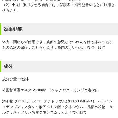
（2）小児に服用させる場合には，保護者の指導監督のもとに服用さ
せること。
効果効能
体力に関わらず使用でき，筋肉の急激なけいれんを伴う痛みのある
ものの次の諸症：こむらがえり，筋肉のけいれん，腹痛，腰痛
成分
成分分量 12錠中
芍薬甘草湯エキス 2400mg （シャクヤク・カンゾウ各6g）
添加物 クロスカルメロースナトリウム(クロスCMC-Na)，バレイシ
ョデンプン，メタケイ酸アルミン酸マグネシウム，乳糖水和物，タ
ルク，ステアリン酸マグネシウム，カルナウバロウ