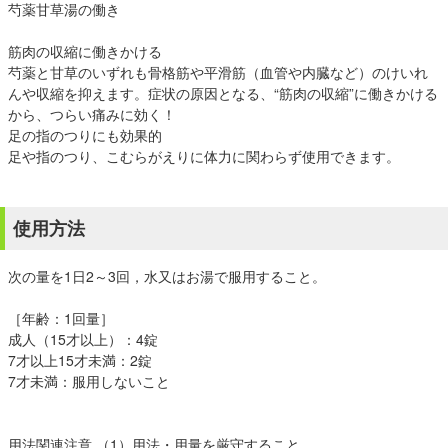
芍薬甘草湯の働き
筋肉の収縮に働きかける
芍薬と甘草のいずれも骨格筋や平滑筋（血管や内臓など）のけいれ
んや収縮を抑えます。症状の原因となる、“筋肉の収縮”に働きかける
から、つらい痛みに効く！
足の指のつりにも効果的
足や指のつり、こむらがえりに体力に関わらず使用できます。
使用方法
次の量を1日2～3回，水又はお湯で服用すること。
［年齢：1回量］
成人（15才以上）：4錠
7才以上15才未満：2錠
7才未満：服用しないこと
用法関連注意 （1）用法・用量を厳守すること。