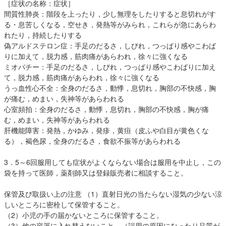
［症状の名称：症状］
間質性肺炎：階段を上ったり，少し無理をしたりすると息切れがす
る・息苦しくなる，空せき，発熱等がみられ，これらが急にあらわ
れたり，持続したりする
偽アルドステロン症：手足のだるさ，しびれ，つっぱり感やこわば
りに加えて，脱力感，筋肉痛があらわれ，徐々に強くなる
ミオパチー：手足のだるさ，しびれ，つっぱり感やこわばりに加え
て，脱力感，筋肉痛があらわれ，徐々に強くなる
うっ血性心不全：全身のだるさ，動悸，息切れ，胸部の不快感，胸
が痛む，めまい，失神等があらわれる
心室頻拍：全身のだるさ，動悸，息切れ，胸部の不快感，胸が痛
む，めまい，失神等があらわれる
肝機能障害：発熱，かゆみ，発疹，黄疸（皮ふや白目が黄色くな
る），褐色尿，全身のだるさ，食欲不振等があらわれる
3．5～6回服用しても症状がよくならない場合は服用を中止し，この
袋を持って医師，薬剤師又は登録販売者に相談すること。
保管及び取扱い上の注意 （1）直射日光の当たらない湿気の少ない涼
しいところに密栓して保管すること。
（2）小児の手の届かないところに保管すること。
（3）他の容器に入れ替えないこと。（誤用の原因になったり品質が