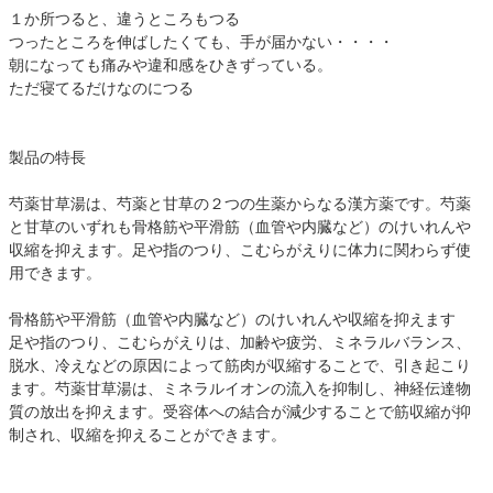
１か所つると、違うところもつる
つったところを伸ばしたくても、手が届かない・・・・
朝になっても痛みや違和感をひきずっている。
ただ寝てるだけなのにつる
製品の特長
芍薬甘草湯は、芍薬と甘草の２つの生薬からなる漢方薬です。芍薬
と甘草のいずれも骨格筋や平滑筋（血管や内臓など）のけいれんや
収縮を抑えます。足や指のつり、こむらがえりに体力に関わらず使
用できます。
骨格筋や平滑筋（血管や内臓など）のけいれんや収縮を抑えます
足や指のつり、こむらがえりは、加齢や疲労、ミネラルバランス、
脱水、冷えなどの原因によって筋肉が収縮することで、引き起こり
ます。芍薬甘草湯は、ミネラルイオンの流入を抑制し、神経伝達物
質の放出を抑えます。受容体への結合が減少することで筋収縮が抑
制され、収縮を抑えることができます。