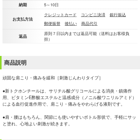
納期
5～10日
クレジットカード
コンビニ決済
銀行振込
お支払方法
郵便振替
後払い
商品代引
原則７日以内までは返品可能（送料はお客様負
返品
担）
商品説明
頑固な肩こり・痛みを緩和［刺激じんわりタイプ］
●新トクホンチールは、サリチル酸グリコールによる消炎・鎮痛作
用、ビタミンE酢酸エステルと温感成分（ノニル酸ワニリルアミド）
による血行促進作用で、肩こり・痛みをやわらげる液剤です。
●肩・腰はもちろん、関節にも使いやすいボトル形状で、手軽にサッ
と塗れ、心地よい刺激が続きます。