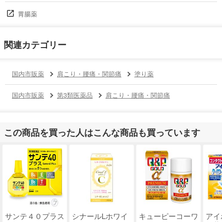
胃腸薬
関連カテゴリー
国内市販薬
肩こり・腰痛・関節痛
塗り薬
国内市販薬
第3類医薬品
肩こり・腰痛・関節痛
この商品を買った人はこんな商品も買っています
サンテ４０プラス
シナールLホワイ
キューピーコーワ
アイ