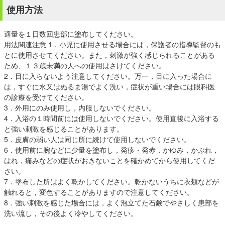
使用方法
適量を１日数回患部に塗布してください。
用法関連注意 1．小児に使用させる場合には，保護者の指導監督のも
とに使用させてください。また，刺激が強く感じられることがある
ため、１３歳未満の人への使用はさけてください。
2．目に入らないよう注意してください。万一，目に入った場合に
は，すぐに水又はぬるま湯でよく洗い，症状が重い場合には眼科医
の診療を受けてください。
3．外用にのみ使用し，内服しないでください。
4．入浴の１時間前には使用しないでください。使用直後に入浴する
と強い刺激を感じることがあります。
5．皮膚の弱い人は同じ所に続けて使用しないでください。
6．使用前に腕などに少量を塗布し，発疹・発赤，かゆみ，かぶれ，
はれ，痛みなどの症状がおきないことを確かめてから使用してくだ
さい。
7．塗布した所はよく乾かしてください。乾かないうちに衣類などが
触れると，変色することがありますので注意してください。
8．強い刺激を感じた場合には，よく泡立てた石鹸でやさしく患部を
洗い流し，その後よく冷やしてください。