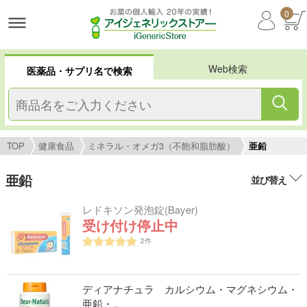
0
Web検索
医薬品・サプリ名で検索
TOP
健康食品
ミネラル・オメガ3（不飽和脂肪酸）
亜鉛
亜鉛
並び替え
レドキソン発泡錠(Bayer)
受け付け停止中
2
件
ディアナチュラ カルシウム・マグネシウム・
亜鉛・..