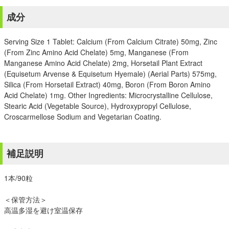
成分
Serving Size 1 Tablet: Calcium (From Calcium Citrate) 50mg, Zinc
(From Zinc Amino Acid Chelate) 5mg, Manganese (From
Manganese Amino Acid Chelate) 2mg, Horsetail Plant Extract
(Equisetum Arvense & Equisetum Hyemale) (Aerial Parts) 575mg,
Silica (From Horsetail Extract) 40mg, Boron (From Boron Amino
Acid Chelate) 1mg. Other Ingredients: Microcrystalline Cellulose,
Stearic Acid (Vegetable Source), Hydroxypropyl Cellulose,
Croscarmellose Sodium and Vegetarian Coating.
補足説明
1本/90粒
＜保管方法＞
高温多湿を避け室温保存