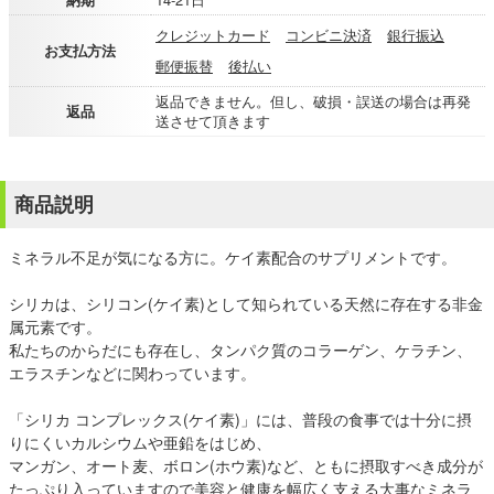
クレジットカード
コンビニ決済
銀行振込
お支払方法
郵便振替
後払い
返品できません。但し、破損・誤送の場合は再発
返品
送させて頂きます
商品説明
ミネラル不足が気になる方に。ケイ素配合のサプリメントです。
シリカは、シリコン(ケイ素)として知られている天然に存在する非金
属元素です。
私たちのからだにも存在し、タンパク質のコラーゲン、ケラチン、
エラスチンなどに関わっています。
「シリカ コンプレックス(ケイ素)」には、普段の食事では十分に摂
りにくいカルシウムや亜鉛をはじめ、
マンガン、オート麦、ボロン(ホウ素)など、ともに摂取すべき成分が
たっぷり入っていますので美容と健康を幅広く支える大事なミネラ