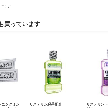
トニング
も買っています
トニングミン
リステリン緑茶配合
リステリントー