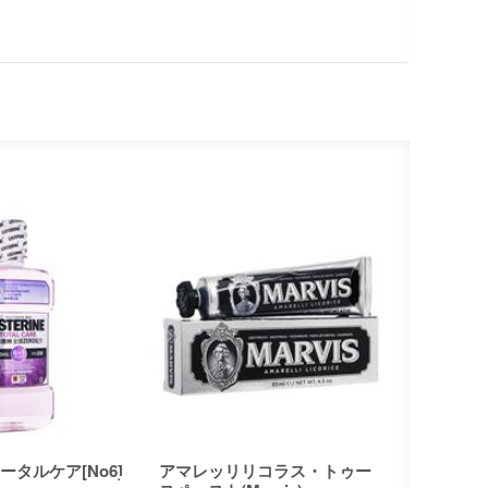
タルケア[No6]
アマレッリリコラス・トゥー