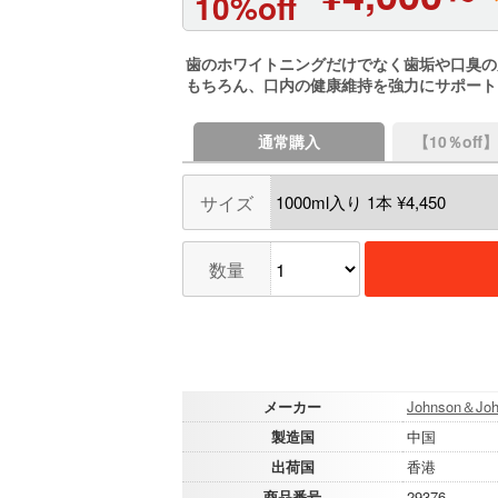
10%off
歯のホワイトニングだけでなく歯垢や口臭の
もちろん、口内の健康維持を強力にサポート
通常購入
【10％of
サイズ
数量
メーカー
Johnson＆Joh
製造国
中国
出荷国
香港
商品番号
29376