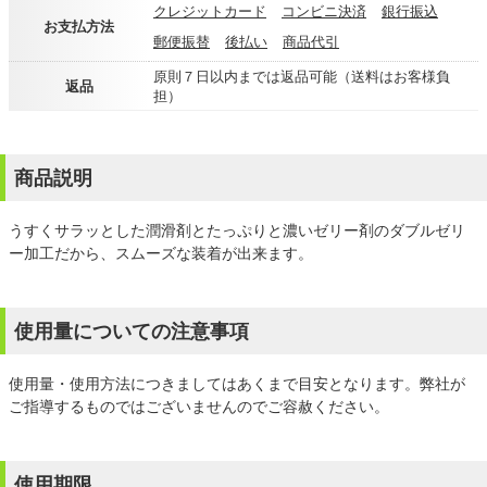
クレジットカード
コンビニ決済
銀行振込
お支払方法
郵便振替
後払い
商品代引
原則７日以内までは返品可能（送料はお客様負
返品
担）
商品説明
うすくサラッとした潤滑剤とたっぷりと濃いゼリー剤のダブルゼリ
ー加工だから、スムーズな装着が出来ます。
使用量についての注意事項
使用量・使用方法につきましてはあくまで目安となります。弊社が
ご指導するものではございませんのでご容赦ください。
使用期限