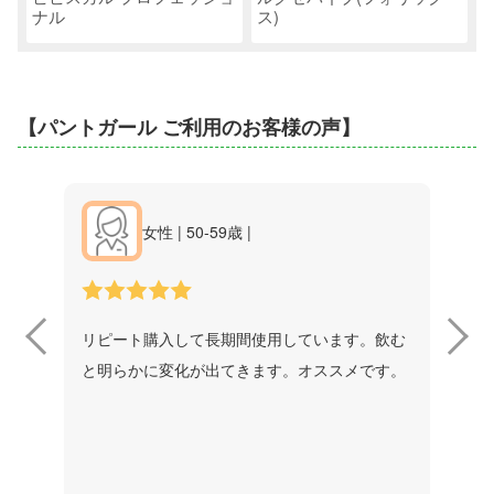
ナル
ス)
【パントガール ご利用のお客様の声】
女性 | 50-59歳 |
ガール
リピート購入して長期間使用しています。飲む
以前
からず
と明らかに変化が出てきます。オススメです。
した…
るし
はず
確実