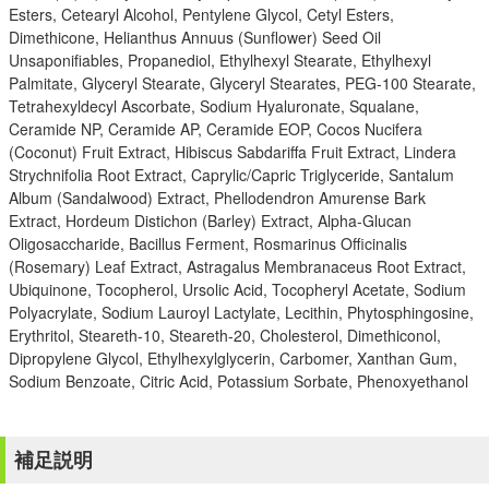
Esters, Cetearyl Alcohol, Pentylene Glycol, Cetyl Esters,
Dimethicone, Helianthus Annuus (Sunflower) Seed Oil
Unsaponifiables, Propanediol, Ethylhexyl Stearate, Ethylhexyl
Palmitate, Glyceryl Stearate, Glyceryl Stearates, PEG-100 Stearate,
Tetrahexyldecyl Ascorbate, Sodium Hyaluronate, Squalane,
Ceramide NP, Ceramide AP, Ceramide EOP, Cocos Nucifera
(Coconut) Fruit Extract, Hibiscus Sabdariffa Fruit Extract, Lindera
Strychnifolia Root Extract, Caprylic/Capric Triglyceride, Santalum
Album (Sandalwood) Extract, Phellodendron Amurense Bark
Extract, Hordeum Distichon (Barley) Extract, Alpha-Glucan
Oligosaccharide, Bacillus Ferment, Rosmarinus Officinalis
(Rosemary) Leaf Extract, Astragalus Membranaceus Root Extract,
Ubiquinone, Tocopherol, Ursolic Acid, Tocopheryl Acetate, Sodium
Polyacrylate, Sodium Lauroyl Lactylate, Lecithin, Phytosphingosine,
Erythritol, Steareth-10, Steareth-20, Cholesterol, Dimethiconol,
Dipropylene Glycol, Ethylhexylglycerin, Carbomer, Xanthan Gum,
Sodium Benzoate, Citric Acid, Potassium Sorbate, Phenoxyethanol
補足説明