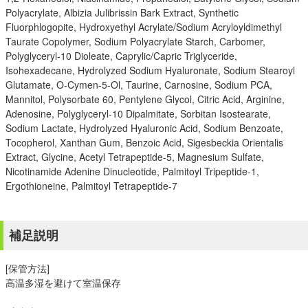
Polyacrylate, Albizia Julibrissin Bark Extract, Synthetic
Fluorphlogopite, Hydroxyethyl Acrylate/Sodium Acryloyldimethyl
Taurate Copolymer, Sodium Polyacrylate Starch, Carbomer,
Polyglyceryl-10 Dioleate, Caprylic/Capric Triglyceride,
Isohexadecane, Hydrolyzed Sodium Hyaluronate, Sodium Stearoyl
Glutamate, O-Cymen-5-Ol, Taurine, Carnosine, Sodium PCA,
Mannitol, Polysorbate 60, Pentylene Glycol, Citric Acid, Arginine,
Adenosine, Polyglyceryl-10 Dipalmitate, Sorbitan Isostearate,
Sodium Lactate, Hydrolyzed Hyaluronic Acid, Sodium Benzoate,
Tocopherol, Xanthan Gum, Benzoic Acid, Sigesbeckia Orientalis
Extract, Glycine, Acetyl Tetrapeptide-5, Magnesium Sulfate,
Nicotinamide Adenine Dinucleotide, Palmitoyl Tripeptide-1,
Ergothioneine, Palmitoyl Tetrapeptide-7
補足説明
[保管方法]
高温多湿を避けて室温保存