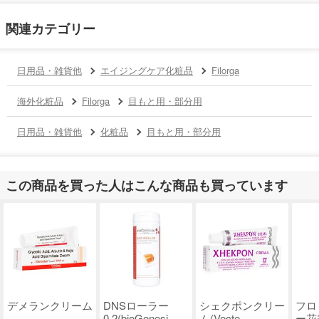
関連カテゴリー
日用品・雑貨他
エイジングケア化粧品
Filorga
海外化粧品
Filorga
目もと用・部分用
日用品・雑貨他
化粧品
目もと用・部分用
この商品を買った人はこんな商品も買っています
デメランクリーム
DNSローラー
シェクポンクリー
フロ
0.2(bioGenesi..
ム(Vecte..
ー花