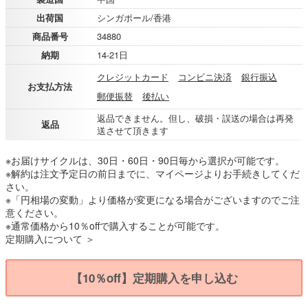
出荷国
シンガポール/香港
商品番号
34880
納期
14-21日
クレジットカード
コンビニ決済
銀行振込
お支払方法
郵便振替
後払い
返品できません。但し、破損・誤送の場合は再発
返品
送させて頂きます
※お届けサイクルは、30日・60日・90日毎から選択が可能です。
※解約は注文予定日の前日までに、マイページよりお手続きしてくだ
さい。
※「円相場の変動」より価格が変更になる場合がございますのでご注
意ください。
※通常価格から10％offで購入することが可能です。
定期購入について ＞
【10％off】定期購入を申し込む