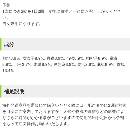
予防:
1回につき2錠を1日2回、食後に白湯と一緒にお召し上がりくださ
い。
男女兼用になります。
成分
熟地8.9％, 女貞子8.9%, 丹参8.9%, 当帰8.9%, 枸杞子8.9%, 黨参
8.9%, 川弓3.7%, 木瓜8.9%, 黒芝麻8.9%, 羌活2.8%, 桑椹8.9%, 首烏
13.4%
補足説明
海外発送商品を通販にて購入いただく際には、配達までに2週間前後
を目安にご案内しておりますが、天候や物流の混雑などの影響によ
りさらに時間がかかる事がございますので使用開始予定日から余裕
をもって注文操作お願いいたします。