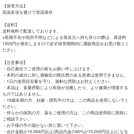
【保管方法】
高温多湿を避けて室温保存
【送料】
送料無料で配達しております。
※長期不在や宛所不明などによる発送元へ持ち戻りの際は、再送料
1500円が発生しますので必ず保管期間内に通販商品をお受け取りく
ださい。
【注意事項】
・自己責任でご使用の程をお願い申し上げます。
・本剤の成分に対し過敏症の既往歴のある患者は使用できません。
・1日の使用目安量を守り、過剰な摂取はお控えください。
・本品は、多量摂取により疾病が治癒したり、より健康が増進する
ものではありません。
・18歳未満の方、妊娠・授乳中の方は、この商品を使用しないでく
ださい。
・何らかの病気の方、薬をご使用の方は、この商品使用前に医師に
ご相談下さい。
・お子様の手の届かない所に置いて下さい。
・合計金額が16,666円以上(商品代金の60%が10,000円以上)になる