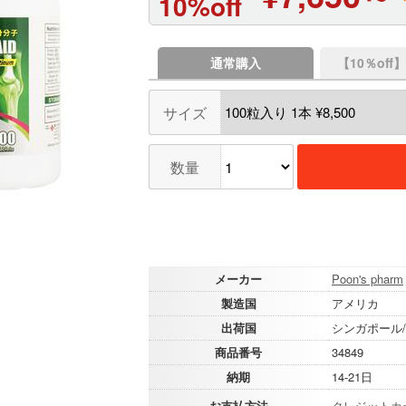
10%off
通常購入
【10％of
サイズ
数量
メーカー
Poon's pharm
製造国
アメリカ
出荷国
シンガポール
商品番号
34849
納期
14-21日
お支払方法
クレジットカ