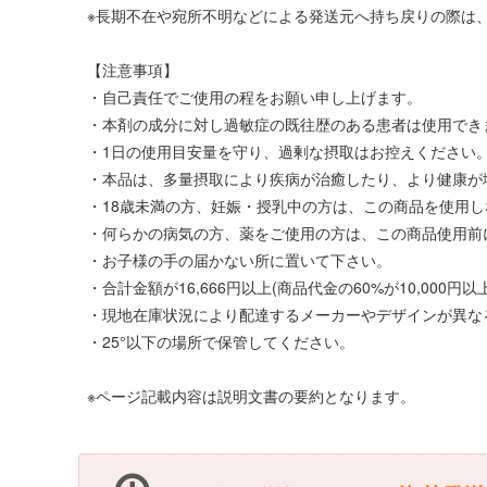
※長期不在や宛所不明などによる発送元へ持ち戻りの際は、
【注意事項】
・自己責任でご使用の程をお願い申し上げます。
・本剤の成分に対し過敏症の既往歴のある患者は使用でき
・1日の使用目安量を守り、過剰な摂取はお控えください
・本品は、多量摂取により疾病が治癒したり、より健康が
・18歳未満の方、妊娠・授乳中の方は、この商品を使用
・何らかの病気の方、薬をご使用の方は、この商品使用前
・お子様の手の届かない所に置いて下さい。
・合計金額が16,666円以上(商品代金の60%が10,00
・現地在庫状況により配達するメーカーやデザインが異な
・25°以下の場所で保管してください。
※ページ記載内容は説明文書の要約となります。