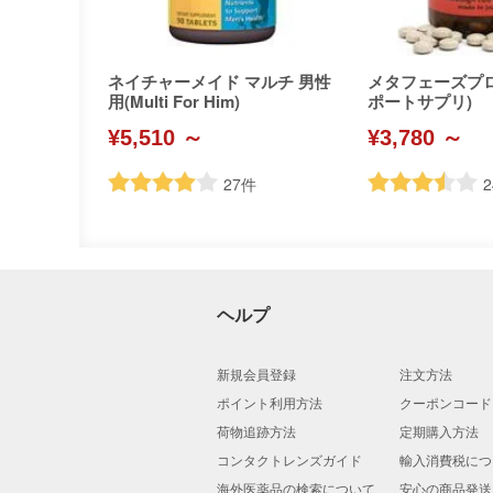
ネイチャーメイド マルチ 男性
メタフェーズプ
用(Multi For Him)
ポートサプリ)
¥5,510 ～
¥3,780 ～
27
件
2
ヘルプ
新規会員登録
注文方法
ポイント利用方法
クーポンコード
荷物追跡方法
定期購入方法
コンタクトレンズガイド
輸入消費税につ
海外医薬品の検索について
安心の商品発送