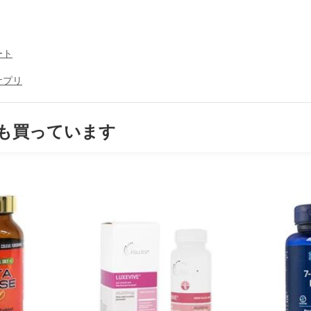
ート
サプリ
も買っています