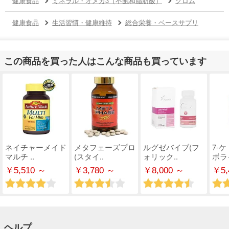
健康食品
ミネラル・オメガ3（不飽和脂肪酸）
クロム
健康食品
生活習慣・健康維持
総合栄養・ベースサプリ
この商品を買った人はこんな商品も買っています
ネイチャーメイド
メタフェーズプロ
ルグゼバイブ(フ
7-
マルチ ..
(スタイ..
ォリック..
ボライ
￥5,510 ～
￥3,780 ～
￥8,000 ～
￥5,
ヘルプ