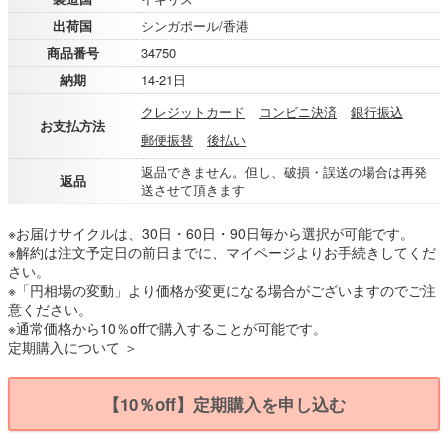
出荷国
シンガポール/香港
商品番号
34750
納期
14-21日
クレジットカード
コンビニ決済
銀行振込
お支払方法
郵便振替
後払い
返品できません。但し、破損・誤送の場合は再発
返品
送させて頂きます
※お届けサイクルは、30日・60日・90日毎から選択が可能です。
※解約は注文予定日の前日までに、マイページよりお手続きしてくだ
さい。
※「円相場の変動」より価格が変更になる場合がございますのでご注
意ください。
※通常価格から10％offで購入することが可能です。
定期購入について ＞
【10％off】定期購入を申し込む