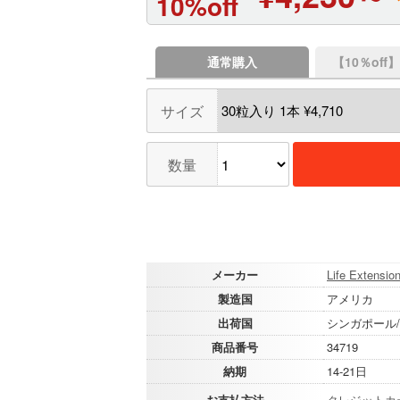
10%off
通常購入
【10％of
サイズ
数量
メーカー
Life Extensio
製造国
アメリカ
出荷国
シンガポール
商品番号
34719
納期
14-21日
お支払方法
クレジットカ