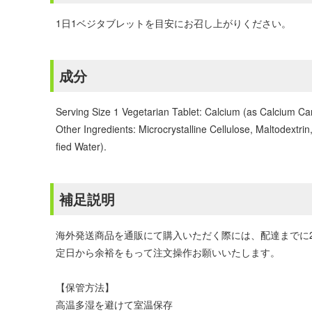
1日1ベジタブレットを目安にお召し上がりください。
成分
Serving Size 1 Vegetarian Tablet: Calcium (as Calcium C
Other Ingredients: Microcrystalline Cellulose, Maltodextri
fied Water).
補足説明
海外発送商品を通販にて購入いただく際には、配達までに
定日から余裕をもって注文操作お願いいたします。
【保管方法】
高温多湿を避けて室温保存