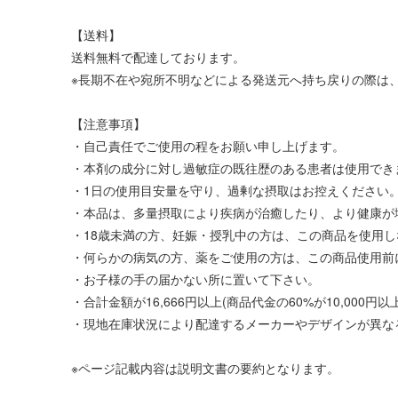
【送料】
送料無料で配達しております。
※長期不在や宛所不明などによる発送元へ持ち戻りの際は、
【注意事項】
・自己責任でご使用の程をお願い申し上げます。
・本剤の成分に対し過敏症の既往歴のある患者は使用でき
・1日の使用目安量を守り、過剰な摂取はお控えください
・本品は、多量摂取により疾病が治癒したり、より健康が
・18歳未満の方、妊娠・授乳中の方は、この商品を使用
・何らかの病気の方、薬をご使用の方は、この商品使用前
・お子様の手の届かない所に置いて下さい。
・合計金額が16,666円以上(商品代金の60%が10,00
・現地在庫状況により配達するメーカーやデザインが異な
※ページ記載内容は説明文書の要約となります。