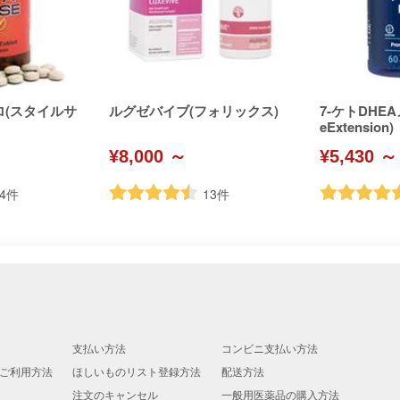
ロ(スタイルサ
ルグゼバイブ(フォリックス)
7-ケトDHEA
eExtension)
¥8,000 ～
¥5,430 ～
4
件
13
件
支払い方法
コンビニ支払い方法
ご利用方法
ほしいものリスト登録方法
配送方法
注文のキャンセル
一般用医薬品の購入方法