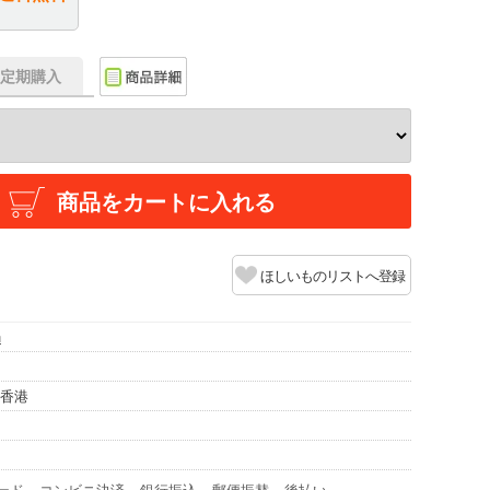
f】定期購入
商品をカートに入れる
ほしいものリストへ登録
n
/香港
ード
コンビニ決済
銀行振込
郵便振替
後払い