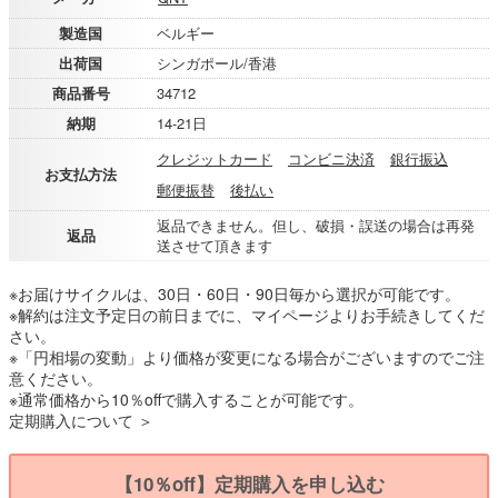
製造国
ベルギー
出荷国
シンガポール/香港
商品番号
34712
納期
14-21日
クレジットカード
コンビニ決済
銀行振込
お支払方法
郵便振替
後払い
返品できません。但し、破損・誤送の場合は再発
返品
送させて頂きます
※お届けサイクルは、30日・60日・90日毎から選択が可能です。
※解約は注文予定日の前日までに、マイページよりお手続きしてくだ
さい。
※「円相場の変動」より価格が変更になる場合がございますのでご注
意ください。
※通常価格から10％offで購入することが可能です。
定期購入について ＞
【10％off】定期購入を申し込む