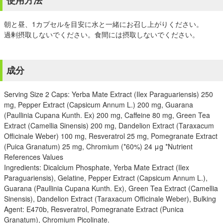
使用方法
朝と昼、1カプセルを目安に水と一緒にお召し上がりください。
過剰摂取しないでください。食間には摂取しないでください。
成分
Serving Size 2 Caps: Yerba Mate Extract (Ilex Paraguariensis) 250
mg, Pepper Extract (Capsicum Annum L.) 200 mg, Guarana
(Paullinia Cupana Kunth. Ex) 200 mg, Caffeine 80 mg, Green Tea
Extract (Camellia Sinensis) 200 mg, Dandelion Extract (Taraxacum
Officinale Weber) 100 mg, Resveratrol 25 mg, Pomegranate Extract
(Puica Granatum) 25 mg, Chromium (*60%) 24 μg *Nutrient
References Values
Ingredients: Dicalcium Phosphate, Yerba Mate Extract (Ilex
Paraguariensis), Gelatine, Pepper Extract (Capsicum Annum L.),
Guarana (Paullinia Cupana Kunth. Ex), Green Tea Extract (Camellia
Sinensis), Dandelion Extract (Taraxacum Officinale Weber), Bulking
Agent: E470b, Resveratrol, Pomegranate Extract (Punica
Granatum), Chromium Picolinate.