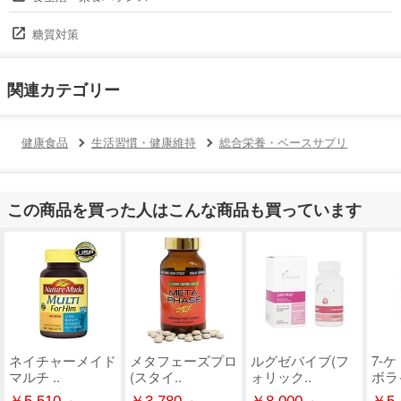
糖質対策
関連カテゴリー
健康食品
生活習慣・健康維持
総合栄養・ベースサプリ
この商品を買った人はこんな商品も買っています
ネイチャーメイド
メタフェーズプロ
ルグゼバイブ(フ
7-
マルチ ..
(スタイ..
ォリック..
ボライ