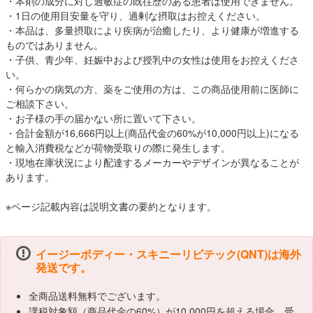
・本剤の成分に対し過敏症の既往歴のある患者は使用できません。
・1日の使用目安量を守り、過剰な摂取はお控えください。
・本品は、多量摂取により疾病が治癒したり、より健康が増進する
ものではありません。
・子供、青少年、妊娠中および授乳中の女性は使用をお控えくださ
い。
・何らかの病気の方、薬をご使用の方は、この商品使用前に医師に
ご相談下さい。
・お子様の手の届かない所に置いて下さい。
・合計金額が16,666円以上(商品代金の60%が10,000円以上)になる
と輸入消費税などが荷物受取りの際に発生します。
・現地在庫状況により配達するメーカーやデザインが異なることが
あります。
※ページ記載内容は説明文書の要約となります。
イージーボディー・スキニーリピテック(QNT)は海外
発送です。
全商品送料無料でございます。
課税対象額（商品代金の60%）が10,000円を超える場合、受