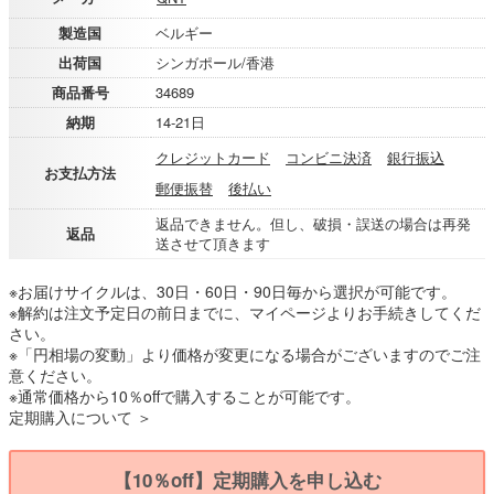
製造国
ベルギー
出荷国
シンガポール/香港
商品番号
34689
納期
14-21日
クレジットカード
コンビニ決済
銀行振込
お支払方法
郵便振替
後払い
返品できません。但し、破損・誤送の場合は再発
返品
送させて頂きます
※お届けサイクルは、30日・60日・90日毎から選択が可能です。
※解約は注文予定日の前日までに、マイページよりお手続きしてくだ
さい。
※「円相場の変動」より価格が変更になる場合がございますのでご注
意ください。
※通常価格から10％offで購入することが可能です。
定期購入について ＞
【10％off】定期購入を申し込む