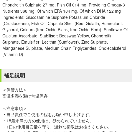
Chondroitin Sulphate 27 mg, Fish Oil 614 mg, Providing Omega-3
Nutrients 368 mg, Of which EPA 184 mg, Of which DHA 122 mg
Ingredients: Glucosamine Sulphate Potassium Chloride
(Crustaceans), Fish Oil, Capsule Shell (Beef Gelatin, Humectant:
Glycerol, Colours (Iron Oxide Black, Iron Oxide Red)), Sunflower Oil,
Calcium Ascorbate, Stabiliser: Beeswax Yellow, Chondroitin
Sulphate, Emulsifier: Lecithin (Sunflower), Zinc Sulphate,
Manganese Sulphate, Medium Chain Triglycerides, Cholecalciferol
(Vitamin D)
補足説明
＜保管方法＞
高温多湿を避け常温保存
＜注意事項＞
・自己責任でご使用の程をお願い申し上げます。
・18歳未満の方の使用は、勧められていません。
・1日の使用目安量を守り、過剰な摂取はお控えください。