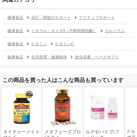
健康食品
歩行・関節のサポート
アクティブサポート
健康食品
ミネラル・オメガ3（不飽和脂肪酸）
カルシウム
健康食品
ビタミン
ビタミンC
健康食品
生活習慣・健康維持
総合栄養・ベースサプリ
この商品を買った人はこんな商品も買っています
ネイチャーメイド
メタフェーズプロ
ルグゼバイブ(フ
7-
マルチ ..
(スタイ..
ォリック..
ボライ