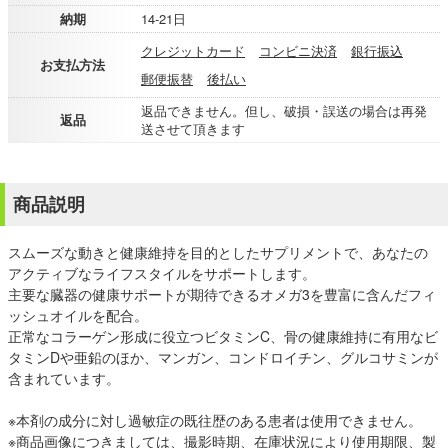
納期
14-21日
クレジットカード
コンビニ決済
銀行振込
お支払方法
郵便振替
後払い
返品できません。但し、破損・誤送の場合は再発
返品
送させて頂きます
商品説明
スムーズな動きと健康維持を目的としたサプリメントで、あなたの
アクティブなライフスタイルをサポートします。
主要な臓器の健康サポートが期待できるオメガ3を豊富に含んだフィ
ッシュオイルを配合。
正常なコラーゲン形成に役立つビタミンC、骨の健康維持に有用なビ
タミンDや亜鉛のほか、マンガン、コンドロイチン、グルコサミンが
含まれています。
※本剤の成分に対し過敏症の既往歴のある患者は使用できません。
※商品画像につきましては、撮影時期、在庫状況により使用期限、製