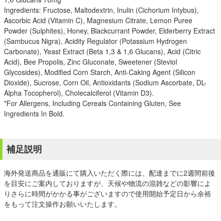
Ingredients: Fructose, Maltodextrin, Inulin (Cichorium Intybus),
Ascorbic Acid (Vitamin C), Magnesium Citrate, Lemon Puree
Powder (Sulphites), Honey, Blackcurrant Powder, Elderberry Extract
(Sambucus Nigra), Acidity Regulator (Potassium Hydrogen
Carbonate), Yeast Extract (Beta 1,3 & 1,6 Glucans), Acid (Citric
Acid), Bee Propolis, Zinc Gluconate, Sweetener (Steviol
Glycosides), Modified Corn Starch, Anti-Caking Agent (Silicon
Dioxide), Sucrose, Corn Oil, Antioxidants (Sodium Ascorbate, DL-
Alpha Tocopherol), Cholecalciferol (Vitamin D3).
*For Allergens, Including Cereals Containing Gluten, See
Ingredients In Bold.
補足説明
海外発送商品を通販にて購入いただく際には、配達までに2週間前後
を目安にご案内しておりますが、天候や物流の混雑などの影響によ
りさらに時間がかかる事がございますので使用開始予定日から余裕
をもって注文操作お願いいたします。