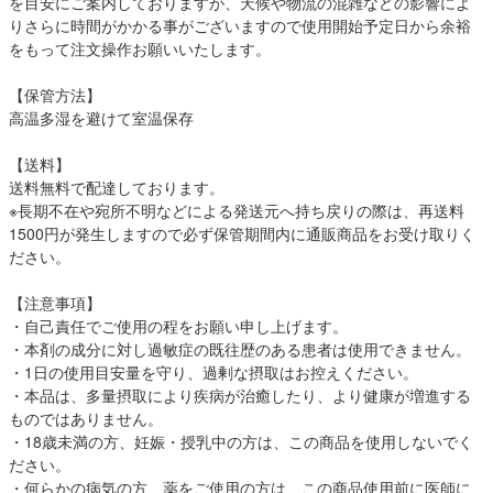
を目安にご案内しておりますが、天候や物流の混雑などの影響によ
りさらに時間がかかる事がございますので使用開始予定日から余裕
をもって注文操作お願いいたします。
【保管方法】
高温多湿を避けて室温保存
【送料】
送料無料で配達しております。
※長期不在や宛所不明などによる発送元へ持ち戻りの際は、再送料
1500円が発生しますので必ず保管期間内に通販商品をお受け取りく
ださい。
【注意事項】
・自己責任でご使用の程をお願い申し上げます。
・本剤の成分に対し過敏症の既往歴のある患者は使用できません。
・1日の使用目安量を守り、過剰な摂取はお控えください。
・本品は、多量摂取により疾病が治癒したり、より健康が増進する
ものではありません。
・18歳未満の方、妊娠・授乳中の方は、この商品を使用しないでく
ださい。
・何らかの病気の方、薬をご使用の方は、この商品使用前に医師に