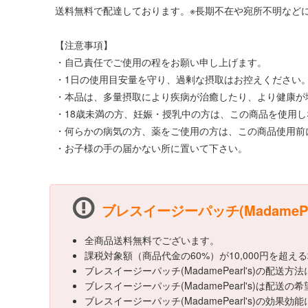
送料無料で配達しております。※長期不在や宛所不明などに
【注意事項】
・自己責任でご使用の程をお願い申し上げます。
・1日の使用目安量を守り、過剰な摂取はお控えください
・本品は、多量摂取により疾病が治癒したり、より健康が
・18歳未満の方、妊娠・授乳中の方は、この商品を使用
・何らかの病気の方、薬をご使用の方は、この商品使用前
・お子様の手の届かない所に置いて下さい。
ブレスイージーパッチ(MadamePe
全商品送料無料でございます。
課税対象額（商品代金の60%）が10,000円を超
ブレスイージーパッチ(MadamePearl's)の
ブレスイージーパッチ(MadamePearl's)は配送
ブレスイージーパッチ(MadamePearl's)