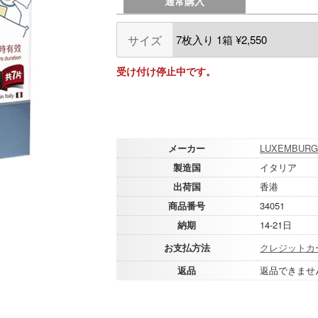
通常購入
サイズ
受け付け停止中です。
メーカー
LUXEMBURG 
製造国
イタリア
出荷国
香港
商品番号
34051
納期
14-21日
お支払方法
クレジットカ
返品
返品できませ