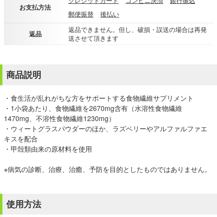
クレジットカード
コンビニ決済
銀行振込
お支払方法
郵便振替
後払い
返品できません。但し、破損・誤送の場合は再発
返品
送させて頂きます
商品説明
・食生活が乱れがちな方をサポートする食物繊維サプリメント
・1小袋あたり、食物繊維を2670mg含有（水溶性食物繊維
1470mg、不溶性食物繊維1230mg）
・ウィートグラスパウダーのほか、ラズベリーやアルファルファエ
キスを配合
・甲殻類由来の原材料を使用
※病気の診断、治療、治癒、予防を目的としたものではありません。
使用方法