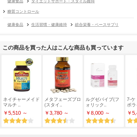
健康食品
ダイエットサポート・スタイル維持
糖質コントロール
健康食品
生活習慣・健康維持
総合栄養・ベースサプリ
この商品を買った人はこんな商品も買っています
ネイチャーメイド
メタフェーズプロ
ルグゼバイブ(フ
7-
マルチ ..
(スタイ..
ォリック..
ボライ
￥5,510 ～
￥3,780 ～
￥8,000 ～
￥5,