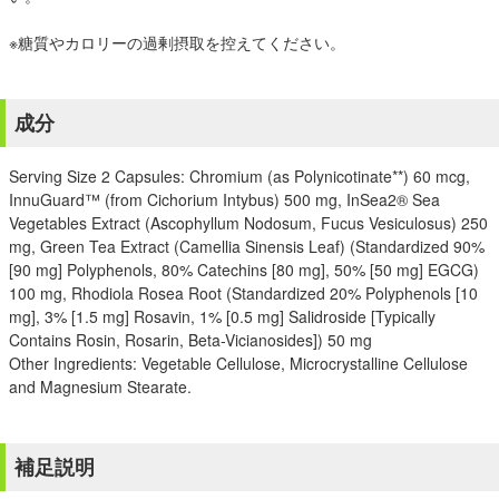
※糖質やカロリーの過剰摂取を控えてください。
成分
Serving Size 2 Capsules: Chromium (as Polynicotinate**) 60 mcg,
InnuGuard™ (from Cichorium Intybus) 500 mg, InSea2® Sea
Vegetables Extract (Ascophyllum Nodosum, Fucus Vesiculosus) 250
mg, Green Tea Extract (Camellia Sinensis Leaf) (Standardized 90%
[90 mg] Polyphenols, 80% Catechins [80 mg], 50% [50 mg] EGCG)
100 mg, Rhodiola Rosea Root (Standardized 20% Polyphenols [10
mg], 3% [1.5 mg] Rosavin, 1% [0.5 mg] Salidroside [Typically
Contains Rosin, Rosarin, Beta-Vicianosides]) 50 mg
Other Ingredients: Vegetable Cellulose, Microcrystalline Cellulose
and Magnesium Stearate.
補足説明