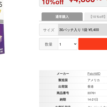
10%off
通常購入
【10％of
サイズ
数量
メーカー
PatchMD
製造国
アメリカ
出荷国
香港
商品番号
33761
納期
14-21日
お支払方法
クレジットカ