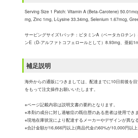
Serving Size 1 Patch: Vitamin A (Beta-Carotene) 50.01mcg
mg, Zinc 1mg, L-Lysine 33.34mg, Selenium 1.67mcg, Gre
サービングサイズ1パッチ：ビタミンA（ベータカロチン）50.
ンE（D-アルファトコフェロールとして）8.93mg、亜鉛1mg、
補足説明
海外からの通販につきましては、配達までに10日前後を
をもって注文操作お願いいたします。
※ページ記載内容は説明文書の要約となります。
※本剤の成分に対し過敏症の既往歴のある患者は使用でき
※現地在庫状況により配達するメーカーやデザインが異な
※合計金額が16,666円以上(商品代金の60%が10,00