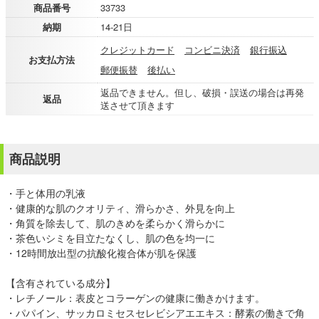
商品番号
33733
納期
14-21日
クレジットカード
コンビニ決済
銀行振込
お支払方法
郵便振替
後払い
返品できません。但し、破損・誤送の場合は再発
返品
送させて頂きます
商品説明
・手と体用の乳液
・健康的な肌のクオリティ、滑らかさ、外見を向上
・角質を除去して、肌のきめを柔らかく滑らかに
・茶色いシミを目立たなくし、肌の色を均一に
・12時間放出型の抗酸化複合体が肌を保護
【含有されている成分】
・レチノール：表皮とコラーゲンの健康に働きかけます。
・パパイン、サッカロミセスセレビシアエエキス：酵素の働きで角