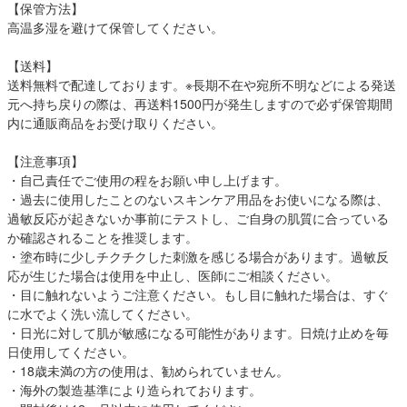
【保管方法】
高温多湿を避けて保管してください。
【送料】
送料無料で配達しております。※長期不在や宛所不明などによる発送
元へ持ち戻りの際は、再送料1500円が発生しますので必ず保管期間
内に通販商品をお受け取りください。
【注意事項】
・自己責任でご使用の程をお願い申し上げます。
・過去に使用したことのないスキンケア用品をお使いになる際は、
過敏反応が起きないか事前にテストし、ご自身の肌質に合っている
か確認されることを推奨します。
・塗布時に少しチクチクした刺激を感じる場合があります。過敏反
応が生じた場合は使用を中止し、医師にご相談ください。
・目に触れないようご注意ください。もし目に触れた場合は、すぐ
に水でよく洗い流してください。
・日光に対して肌が敏感になる可能性があります。日焼け止めを毎
日使用してください。
・18歳未満の方の使用は、勧められていません。
・海外の製造基準により造られております。