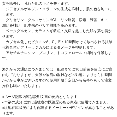
質を除去し、荒れた肌のキメを整えます。
・ジアセチルボルジン：メラニンの生成を抑制し、肌の色を均一に
します。
・グリセリン、グルコサミンHCL、リン脂質、尿素、緑藻エキス：
潤いを補い、肌本来のバリア機能を高めます。
・ベータグルカン、カラスムギ穀粒：炎症を起こした肌を落ち着か
せます。
・カプセル化したビタミンA、C、E：12時間かけて放出される抗酸
化複合体がフリーラジカルによるダメージを抑制します。
・アセチルチロシン、プロリン、トコフェロール：細胞を保護しま
す。
海外からの通販につきましては、配達までに10日前後を目安にご案
内しておりますが、天候や物流の混雑などの影響によりさらに時間
がかかる事がございますので使用開始予定日から余裕をもって注文
操作お願いいたします。
※ページ記載内容は説明文書の要約となります。
※本剤の成分に対し過敏症の既往歴のある患者は使用できません。
※現地在庫状況により配達するメーカーやデザインが異なることがあ
ります。