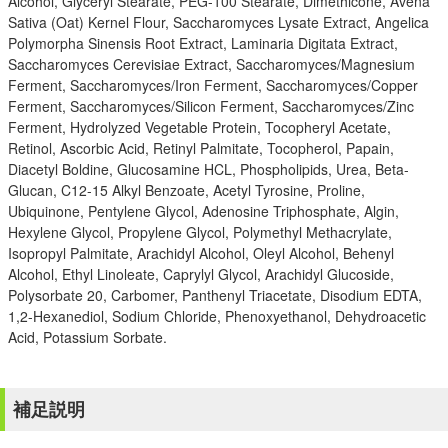
Alcohol, Glyceryl Stearate, PEG-100 Stearate, Dimethicone, Avena
Sativa (Oat) Kernel Flour, Saccharomyces Lysate Extract, Angelica
Polymorpha Sinensis Root Extract, Laminaria Digitata Extract,
Saccharomyces Cerevisiae Extract, Saccharomyces/Magnesium
Ferment, Saccharomyces/Iron Ferment, Saccharomyces/Copper
Ferment, Saccharomyces/Silicon Ferment, Saccharomyces/Zinc
Ferment, Hydrolyzed Vegetable Protein, Tocopheryl Acetate,
Retinol, Ascorbic Acid, Retinyl Palmitate, Tocopherol, Papain,
Diacetyl Boldine, Glucosamine HCL, Phospholipids, Urea, Beta-
Glucan, C12-15 Alkyl Benzoate, Acetyl Tyrosine, Proline,
Ubiquinone, Pentylene Glycol, Adenosine Triphosphate, Algin,
Hexylene Glycol, Propylene Glycol, Polymethyl Methacrylate,
Isopropyl Palmitate, Arachidyl Alcohol, Oleyl Alcohol, Behenyl
Alcohol, Ethyl Linoleate, Caprylyl Glycol, Arachidyl Glucoside,
Polysorbate 20, Carbomer, Panthenyl Triacetate, Disodium EDTA,
1,2-Hexanediol, Sodium Chloride, Phenoxyethanol, Dehydroacetic
Acid, Potassium Sorbate.
補足説明