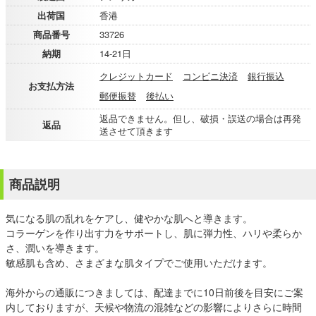
出荷国
香港
商品番号
33726
納期
14-21日
クレジットカード
コンビニ決済
銀行振込
お支払方法
郵便振替
後払い
返品できません。但し、破損・誤送の場合は再発
返品
送させて頂きます
商品説明
気になる肌の乱れをケアし、健やかな肌へと導きます。
コラーゲンを作り出す力をサポートし、肌に弾力性、ハリや柔らか
さ、潤いを導きます。
敏感肌も含め、さまざまな肌タイプでご使用いただけます。
海外からの通販につきましては、配達までに10日前後を目安にご案
内しておりますが、天候や物流の混雑などの影響によりさらに時間