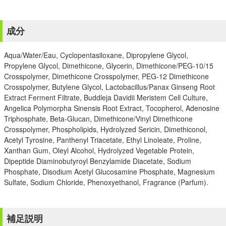
成分
Aqua/Water/Eau, Cyclopentasiloxane, Dipropylene Glycol,
Propylene Glycol, Dimethicone, Glycerin, Dimethicone/PEG-10/15
Crosspolymer, Dimethicone Crosspolymer, PEG-12 Dimethicone
Crosspolymer, Butylene Glycol, Lactobacillus/Panax Ginseng Root
Extract Ferment Filtrate, Buddleja Davidii Meristem Cell Culture,
Angelica Polymorpha Sinensis Root Extract, Tocopherol, Adenosine
Triphosphate, Beta-Glucan, Dimethicone/Vinyl Dimethicone
Crosspolymer, Phospholipids, Hydrolyzed Sericin, Dimethiconol,
Acetyl Tyrosine, Panthenyl Triacetate, Ethyl Linoleate, Proline,
Xanthan Gum, Oleyl Alcohol, Hydrolyzed Vegetable Protein,
Dipeptide Diaminobutyroyl Benzylamide Diacetate, Sodium
Phosphate, Disodium Acetyl Glucosamine Phosphate, Magnesium
Sulfate, Sodium Chloride, Phenoxyethanol, Fragrance (Parfum).
補足説明