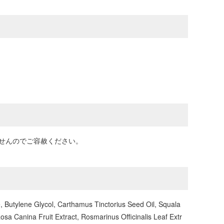
いませんのでご容赦ください。
, Butylene Glycol, Carthamus Tinctorius Seed Oil, Squala
sa Canina Fruit Extract, Rosmarinus Officinalis Leaf Extr