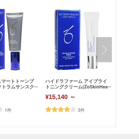
スマートトーンブ
ハイドラファーム アイブライ
ゼオスキ
クトラムサンスク
トニングクリーム(ZoSkinHea
lth)
¥15,140 ～
¥15,07
1
件
3
件