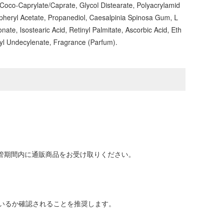
Coco-Caprylate/Caprate, Glycol Distearate, Polyacrylamid
opheryl Acetate, Propanediol, Caesalpinia Spinosa Gum, L
ate, Isostearic Acid, Retinyl Palmitate, Ascorbic Acid, Eth
eryl Undecylenate, Fragrance (Parfum).
保管期間内に通販商品をお受け取りください。
いるか確認されることを推奨します。