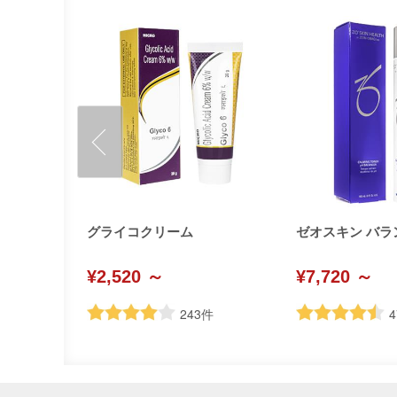
oSkinH
グライコクリーム
ゼオスキン バラ
¥2,520 ～
¥7,720 ～
243
件
4