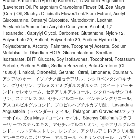
Prunus Armeniaca (Apricot) Kernel Oil, Lavandula Angustifolia
(Lavender) Oil, Pelargonium Graveolens Flower Oil, Zea Mays
(Corn) Oil, Stachys Officinalis Flower/Leaf/Stem Extract, Acetyl
Glucosamine, Cetearyl Glucoside, Maltodextrin, Lecithin,
Acrylamide/Ammonium Acrylate Copolymer, Alcohol, 1,2-
Hexanediol, Caprylyl Glycol, Carbomer, Glutathione, Nylon-12,
Polysorbate 20, Retinol, Polysorbate 80, Sodium Hydroxide,
Polyisobutene, Ascorbyl Palmitate, Tocopheryl Acetate, Sodium
Metabisulfite, Disodium EDTA, Gluconolactone, Sorbitan
Isostearate, BHT, Glucose, Soy Isoflavones, Tocopherol, Potassium
Sorbate, Sodium Sulfite, Sodium Benzoate, Beta-Carotene (CI
40800), Linalool, Citronellol, Geraniol, Citral, Limonene, Coumarin.
アクア/水/オー、イソノナノ酸セテアリル、シクロペンタシロキサ
ン、グリセリン、プルヌスアミグダルスダルシス（スイートアーモ
ンド）オレオソーム、セテアリルアルコール、シクロヘキサシロキ
サン、ステアレス-20、セチルアルコール、ペンチレングリコール、
アスコルビルグルコシド、プロピルヘプチルカプリ酸 、Lavandula
Angustifolia（ラベンダー）オイル、Pelargonium Graveolensフラワ
ーオイル、Zea Mays（コーン）オイル、Stachys Officinalisフラワ
ー/リーフ/ステムエキス、アセチルグルコサミン、セテアリルグルコ
シド、マルトデキストリン、レシチン、アクリルアミド/アクリル酸
アンモニウムコポリマー、アルコール -ヘキサンジオール、カプリリ