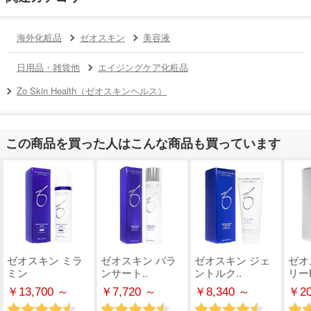
海外化粧品
ゼオスキン
美容液
日用品・雑貨他
エイジングケア化粧品
Zo Skin Health（ゼオスキンヘルス）
この商品を買った人はこんな商品も買っています
ゼオスキン ミラ
ゼオスキン バラ
ゼオスキン ジェ
ゼオ
ミン
ンサート..
ントルク..
リー
￥13,700 ～
￥7,720 ～
￥8,340 ～
￥20