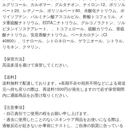
ルグリコール、カルボマー、グルタチオン、ナイロン-12、ポリソル
ベート20、レチノール、ポリソルベート80、水酸化ナトリウム、ポ
リイソブテン、パルミチン酸アスコルビル、酢酸トコフェリル、メ
タ重硫酸ナトリウム、EDTA二ナトリウム、グルコノラクトン、ソル
ビタンイソステアレート、 、トコフェロール、硫酸カリウム、亜硫
酸ナトリウム、安息香酸ナトリウム、ベータカロチン（CI
40800）、リナロール、シトロネロール、ゲラニオール、シトラル、
リモネン、クマリン。
【保管方法】
高温多湿を避けて保管してください。
【送料】
送料無料で配達しております。※長期不在や宛所不明などによる発送
元へ持ち戻りの際は、再送料1500円が発生しますので必ず保管期間
内に通販商品をお受け取りください。
【注意事項】
・自己責任でご使用の程をお願い申し上げます。
・過去に使用したことのないスキンケア用品をお使いになる際は、
過敏反応が起きないか事前にテストし、ご自身の肌質に合っている