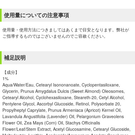
使用量についての注意事項
使用量・使用方法につきましてはあくまで目安となります。弊社が
ご指導するものではございませんのでご容赦ください。
補足説明
【成分】
1%
Aqua/Water/Eau, Cetearyl Isononanoate, Cyclopentasiloxane,
Glycerin, Prunus Amygdalus Dulcis (Sweet Almond) Oleosomes,
Cetearyl Alcohol, Cyclohexasiloxane, Steareth-20, Cetyl Alcohol,
Pentylene Glycol, Ascorbyl Glucoside, Retinol, Polysorbate 20,
Propylheptyl Caprylate, Prunus Armeniaca (Apricot) Kernel Oil,
Lavandula Angustifolia (Lavender) Oil, Pelargonium Graveolens
Flower Oil, Zea Mays (Corn) Oil, Stachys Officinalis
Flower/Leaf/Stem Extract, Acetyl Glucosamine, Cetearyl Glucoside,