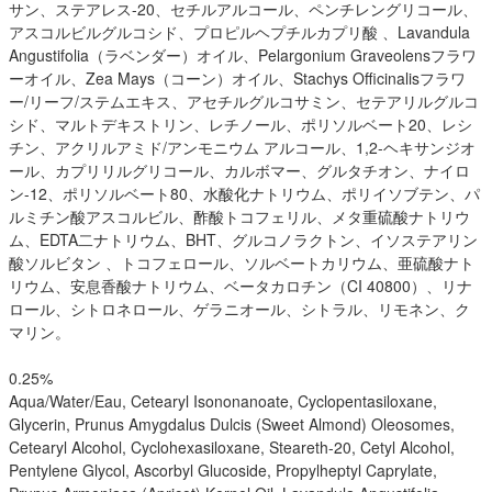
サン、ステアレス-20、セチルアルコール、ペンチレングリコール、
アスコルビルグルコシド、プロピルヘプチルカプリ酸 、Lavandula
Angustifolia（ラベンダー）オイル、Pelargonium Graveolensフラワ
ーオイル、Zea Mays（コーン）オイル、Stachys Officinalisフラワ
ー/リーフ/ステムエキス、アセチルグルコサミン、セテアリルグルコ
シド、マルトデキストリン、レチノール、ポリソルベート20、レシ
チン、アクリルアミド/アンモニウム アルコール、1,2-ヘキサンジオ
ール、カプリリルグリコール、カルボマー、グルタチオン、ナイロ
ン-12、ポリソルベート80、水酸化ナトリウム、ポリイソブテン、パ
ルミチン酸アスコルビル、酢酸トコフェリル、メタ重硫酸ナトリウ
ム、EDTA二ナトリウム、BHT、グルコノラクトン、イソステアリン
酸ソルビタン 、トコフェロール、ソルベートカリウム、亜硫酸ナト
リウム、安息香酸ナトリウム、ベータカロチン（CI 40800）、リナ
ロール、シトロネロール、ゲラニオール、シトラル、リモネン、ク
マリン。
0.25%
Aqua/Water/Eau, Cetearyl Isononanoate, Cyclopentasiloxane,
Glycerin, Prunus Amygdalus Dulcis (Sweet Almond) Oleosomes,
Cetearyl Alcohol, Cyclohexasiloxane, Steareth-20, Cetyl Alcohol,
Pentylene Glycol, Ascorbyl Glucoside, Propylheptyl Caprylate,