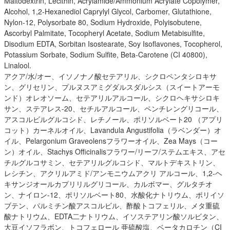
Maltodextrin, Lecithin, Acrylamide/Ammonium Acrylate Copolymer,
Alcohol, 1,2-Hexanediol Caprylyl Glycol, Carbomer, Glutathione,
Nylon-12, Polysorbate 80, Sodium Hydroxide, Polyisobutene,
Ascorbyl Palmitate, Tocopheryl Acetate, Sodium Metabisulfite,
Disodium EDTA, Sorbitan Isostearate, Soy Isoflavones, Tocopherol,
Potassium Sorbate, Sodium Sulfite, Beta-Carotene (CI 40800),
Linalool.
アクア/水/オー、イソノナノ酸セテアリル、シクロペンタシロキサ
ン、グリセリン、プルヌスアミグダルスダルシス（スイートアーモ
ンド）オレオソーム、セテアリルアルコール、シクロヘキサシロキ
サン、ステアレス-20、セチルアルコール、ペンチレングリコール、
アスコルビルグルコシド、レチノール、ポリソルベート20 （アプリ
コット）カーネルオイル、Lavandula Angustifolia（ラベンダー）オ
イル、Pelargonium Graveolensフラワーオイル、Zea Mays（コー
ン）オイル、Stachys Officinalisフラワー/リーフ/ステムエキス、アセ
チルグルコサミン、セテアリルグルコシド、マルトデキストリン、
レシチン、アクリルアミド/アンモニウムアクリ アルコール、1,2-ヘ
キサンジオールカプリリルグリコール、カルボマー、グルタチオ
ン、ナイロン-12、ポリソルベート80、水酸化ナトリウム、ポリイソ
ブテン、パルミチン酸アスコルビル、酢酸トコフェリル、メタ重硫
酸ナトリウム、EDTA二ナトリウム、イソステアリン酸ソルビタン、
大豆イソフラボン、トコフェロール 亜硫酸塩、ベータカロチン（CI