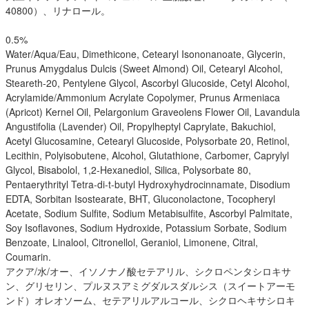
40800）、リナロール。
0.5%
Water/Aqua/Eau, Dimethicone, Cetearyl Isononanoate, Glycerin,
Prunus Amygdalus Dulcis (Sweet Almond) Oil, Cetearyl Alcohol,
Steareth-20, Pentylene Glycol, Ascorbyl Glucoside, Cetyl Alcohol,
Acrylamide/Ammonium Acrylate Copolymer, Prunus Armeniaca
(Apricot) Kernel Oil, Pelargonium Graveolens Flower Oil, Lavandula
Angustifolia (Lavender) Oil, Propylheptyl Caprylate, Bakuchiol,
Acetyl Glucosamine, Cetearyl Glucoside, Polysorbate 20, Retinol,
Lecithin, Polyisobutene, Alcohol, Glutathione, Carbomer, Caprylyl
Glycol, Bisabolol, 1,2-Hexanediol, Silica, Polysorbate 80,
Pentaerythrityl Tetra-di-t-butyl Hydroxyhydrocinnamate, Disodium
EDTA, Sorbitan Isostearate, BHT, Gluconolactone, Tocopheryl
Acetate, Sodium Sulfite, Sodium Metabisulfite, Ascorbyl Palmitate,
Soy Isoflavones, Sodium Hydroxide, Potassium Sorbate, Sodium
Benzoate, Linalool, Citronellol, Geraniol, Limonene, Citral,
Coumarin.
アクア/水/オー、イソノナノ酸セテアリル、シクロペンタシロキサ
ン、グリセリン、プルヌスアミグダルスダルシス（スイートアーモ
ンド）オレオソーム、セテアリルアルコール、シクロヘキサシロキ