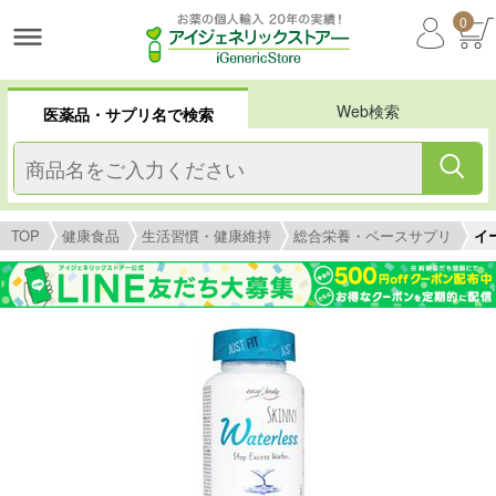
0
Web検索
医薬品・サプリ名で検索
TOP
健康食品
生活習慣・健康維持
総合栄養・ベースサプリ
イ