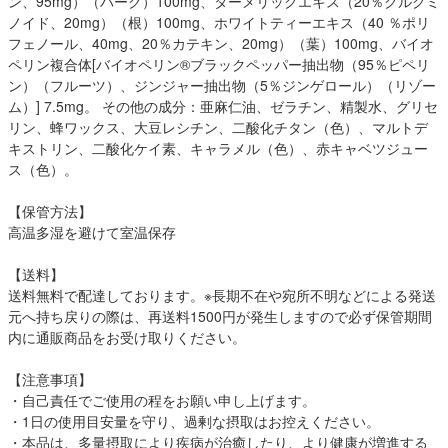
ン、95mg）（バーク）100mg、ターメリックエキス（20％クルクミ
ノイド、20mg）（根）100mg、ホワイトティーエキス（40 ％ポリ
フェノール、40mg、20％カテキン、20mg）（葉）100mg、バイオ
ペリン複合体[バイオペリン®ブラックペッパー抽出物（95％ピペリ
ン）（フルーツ）、ジンジャー抽出物（5％ジンゲロール）（リゾー
ム）] 7.5mg。 その他の成分：亜麻仁油、ゼラチン、精製水、グリセ
リン、蜂ワックス、大豆レシチン、二酸化チタン（色）、マルトデ
キストリン、二酸化ケイ素、キャラメル（色）、赤キャベツジュー
ス（色）。
【保管方法】
高温多湿を避けて室温保存
【送料】
送料無料で配達しております。※長期不在や宛所不明などによる発送
元へ持ち戻りの際は、再送料1500円が発生しますので必ず保管期間
内に通販商品をお受け取りください。
【注意事項】
・自己責任でご使用の程をお願い申し上げます。
・1日の使用目安量を守り、過剰な摂取はお控えください。
・本品は、多量摂取により疾病が治癒したり、より健康が増進する