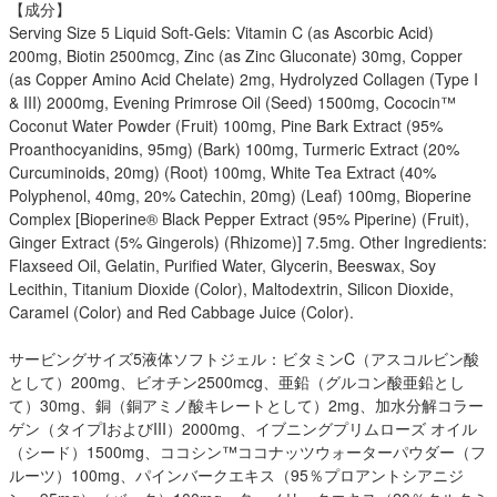
【成分】
Serving Size 5 Liquid Soft-Gels: Vitamin C (as Ascorbic Acid)
200mg, Biotin 2500mcg, Zinc (as Zinc Gluconate) 30mg, Copper
(as Copper Amino Acid Chelate) 2mg, Hydrolyzed Collagen (Type I
& III) 2000mg, Evening Primrose Oil (Seed) 1500mg, Cococin™
Coconut Water Powder (Fruit) 100mg, Pine Bark Extract (95%
Proanthocyanidins, 95mg) (Bark) 100mg, Turmeric Extract (20%
Curcuminoids, 20mg) (Root) 100mg, White Tea Extract (40%
Polyphenol, 40mg, 20% Catechin, 20mg) (Leaf) 100mg, Bioperine
Complex [Bioperine® Black Pepper Extract (95% Piperine) (Fruit),
Ginger Extract (5% Gingerols) (Rhizome)] 7.5mg. Other Ingredients:
Flaxseed Oil, Gelatin, Purified Water, Glycerin, Beeswax, Soy
Lecithin, Titanium Dioxide (Color), Maltodextrin, Silicon Dioxide,
Caramel (Color) and Red Cabbage Juice (Color).
サービングサイズ5液体ソフトジェル：ビタミンC（アスコルビン酸
として）200mg、ビオチン2500mcg、亜鉛（グルコン酸亜鉛とし
て）30mg、銅（銅アミノ酸キレートとして）2mg、加水分解コラー
ゲン（タイプIおよびIII）2000mg、イブニングプリムローズ オイル
（シード）1500mg、ココシン™ココナッツウォーターパウダー（フ
ルーツ）100mg、パインバークエキス（95％プロアントシアニジ