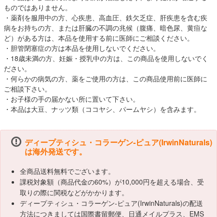
ものではありません。
・薬剤を服用中の方、心疾患、高血圧、鉄欠乏症、肝疾患を含む疾
病をお持ちの方、または肝臓の不調の兆候（腹痛、暗色尿、黄疸な
ど）がある方は、本品を使用する前に医師にご相談ください。
・胆管閉塞症の方は本品を使用しないでください。
・18歳未満の方、妊娠・授乳中の方は、この商品を使用しないでく
ださい。
・何らかの病気の方、薬をご使用の方は、この商品使用前に医師に
ご相談下さい。
・お子様の手の届かない所に置いて下さい。
・本品は大豆、ナッツ類（ココヤシ、パームヤシ）を含みます。
ディープティシュ・コラーゲン-ピュア(IrwinNaturals)
は海外発送です。
全商品送料無料でございます。
課税対象額（商品代金の60%）が10,000円を超える場合、受
取りの際に関税などがかかります。
ディープティシュ・コラーゲン-ピュア(IrwinNaturals)の配送
方法につきましては国際書留郵便、日通メイルプラス、EMS