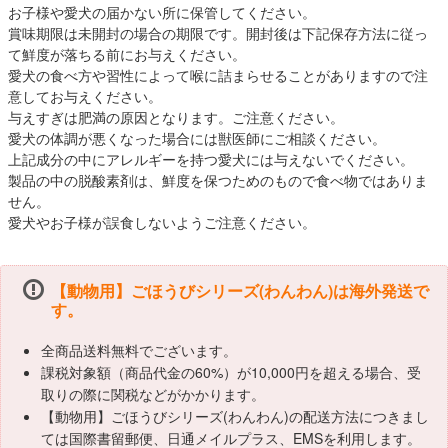
お子様や愛犬の届かない所に保管してください。
賞味期限は未開封の場合の期限です。開封後は下記保存方法に従っ
て鮮度が落ちる前にお与えください。
愛犬の食べ方や習性によって喉に詰まらせることがありますので注
意してお与えください。
与えすぎは肥満の原因となります。ご注意ください。
愛犬の体調が悪くなった場合には獣医師にご相談ください。
上記成分の中にアレルギーを持つ愛犬には与えないでください。
製品の中の脱酸素剤は、鮮度を保つためのもので食べ物ではありま
せん。
愛犬やお子様が誤食しないようご注意ください。
【動物用】ごほうびシリーズ(わんわん)は海外発送で
す。
全商品送料無料でございます。
課税対象額（商品代金の60%）が10,000円を超える場合、受
取りの際に関税などがかかります。
【動物用】ごほうびシリーズ(わんわん)の配送方法につきまし
ては国際書留郵便、日通メイルプラス、EMSを利用します。