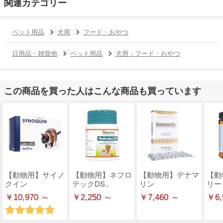
関連カテゴリー
ペット用品
犬用
フード・おやつ
日用品・雑貨他
ペット用品
犬用：フード・おやつ
この商品を買った人はこんな商品も買っています
【動物用】サイノ
【動物用】ネフロ
【動物用】デナマ
【動
クイン
テックDS..
リン
リー
￥10,970 ～
￥2,250 ～
￥7,460 ～
￥6,