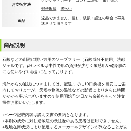
クレジットカード
コンビニ決済
銀行振込
お支払方法
郵便振替
後払い
返品できません。但し、破損・誤送の場合は再発
返品
送させて頂きます
商品説明
石鹸などの刺激に弱い方用のソープフリー（石鹸成分不使用）洗顔
ジェルです。pHレベルは中性で肌の負担が少なく敏感肌や乾燥肌の
にも使いやすい設計になっております。
海外からの通販につきましては、配達までに10日前後を目安にご案
内しておりますが、天候や物流の混雑などの影響によりさらに時間
がかかる事がございますので使用開始予定日から余裕をもって注文
操作お願いいたします。
※ページ記載内容は説明文書の要約となります。
※本剤の成分に対し過敏症の既往歴のある患者は使用できません。
※現地在庫状況により配達するメーカーやデザインが異なることがあ