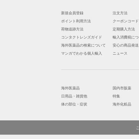
新規会員登録
注文方法
ポイント利用方法
クーポンコード
荷物追跡方法
定期購入方法
コンタクトレンズガイド
輸入消費税につ
海外医薬品の検索について
安心の商品発送
マンガでわかる個人輸入
ニュース
海外医薬品
国内市販薬
日用品・雑貨他
特集
体の部位・症状
海外化粧品