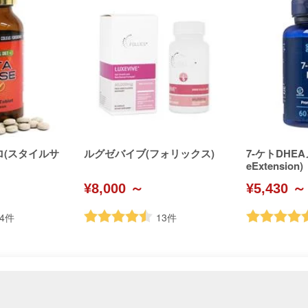
ロ(スタイルサ
ルグゼバイブ(フォリックス)
7-ケトDHEA
eExtension)
¥8,000 ～
¥5,430 ～
4
件
13
件