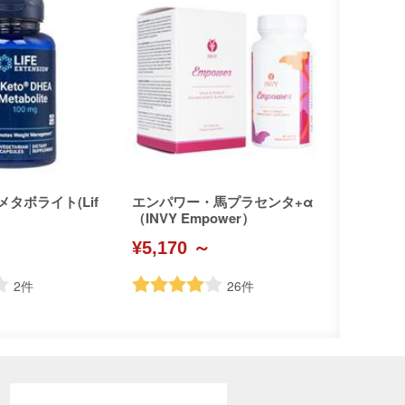
メタボライト(Lif
エンパワー・馬プラセンタ+α
（INVY Empower）
¥5,170 ～
2
件
26
件