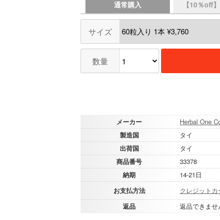
通常購入
【10％of
サイズ
数量
メーカー
Herbal One Co
製造国
タイ
出荷国
タイ
商品番号
33378
納期
14-21日
お支払方法
クレジットカ
返品
返品できませ