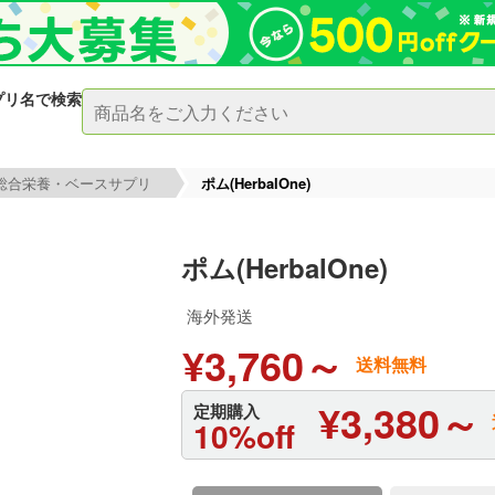
プリ名で検索
総合栄養・ベースサプリ
ポム(HerbalOne)
ポム(HerbalOne)
海外発送
¥3,760～
送料無料
¥3,380～
定期購入
10%off