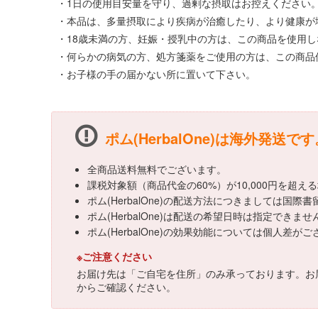
・1日の使用目安量を守り、過剰な摂取はお控えください
・本品は、多量摂取により疾病が治癒したり、より健康が
・18歳未満の方、妊娠・授乳中の方は、この商品を使用
・何らかの病気の方、処方箋薬をご使用の方は、この商品
・お子様の手の届かない所に置いて下さい。
ポム(HerbalOne)は海外発送です
全商品送料無料でございます。
課税対象額（商品代金の60%）が10,000円を超
ポム(HerbalOne)の配送方法につきましては国
ポム(HerbalOne)は配送の希望日時は指定できませ
ポム(HerbalOne)の効果効能については個人
※ご注意ください
お届け先は「ご自宅を住所」のみ承っております。お
からご確認ください。