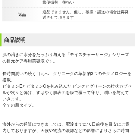
郵便振替
後払い
返品できません。但し、破損・誤送の場合は再発
返品
送させて頂きます
商品説明
肌の渇きに水分をたっぷり与える「モイスチャーサージ」シリーズ
の目元ケア専用美容液です。
長時間潤いの続く目元へ、クリニークの革新的3つのテクノロジーを
搭載。
ビタミンEとビタミンCを包み込んだ ピンクとグリーンの粒状カプセ
ルが次々と弾け、すばやく肌表面を膜で覆って守り、潤いを与えて
いきます。
全ての肌タイプ。
海外からの通販につきましては、配達までに10日前後を目安にご案
内しておりますが、天候や物流の混雑などの影響によりさらに時間