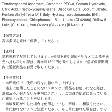
Tetrahexyldecyl Ascorbate, Carbomer, PEG-8, Sodium Hydroxide,
Citric Acid, Triethoxycaprylylsilane, Disodium Edta, Sodium Citrate,
Pentaerythrityl Tetra-Di-T-Butyl Hydroxyhydrocinnamate, BHT,
Phenoxyethanol, Chlorphenesin, Blue 1 Lake (CI 42090), Yellow 5
Lake (CI 19140), Iron Oxides (CI 77491) [ILN45861]
【保管方法】
高温多湿を避けて保管してください。
【送料】
送料無料で配達しております。※長期不在や宛所不明などによる発送
元へ持ち戻りの際は、再送料1500円が発生しますので必ず保管期間
内に通販商品をお受け取りください。
【注意事項】
・自己責任でご使用の程をお願い申し上げます。
・過去に使用したことのないスキンケア用品をお使いになる際は、
過敏反応が起きないか事前にテストし、ご自身の肌質に合っている
か確認されることを推奨します。
・過敏反応が生じた場合は使用を中止し、医師にご相談ください。
・目に触れないようご注意ください。もし目に触れた場合は、すぐ