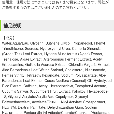
使用量・使用方法につきましてはあくまで目安となります。弊社が
ご指導するものではございませんのでご容赦ください。
補足説明
【成分】
Water/Aqua/Eau, Glycerin, Butylene Glycol, Propanediol, Phenyl
Trimethicone, Sucrose, Hydroxyethyl Urea, Camellia Sinensis
(Green Tea) Leaf Extract, Hypnea Musciformis (Algae) Extract,
Trehalose, Algae Extract, Alteromonas Ferment Extract, Acetyl
Glucosamine, Gelidiella Acerosa Extract, Chlorella Vulgaris Extract,
Aloe Barbadensis Leaf Water, Sorbitol, Cholesterol, Niacinamide,
Pentaerythrityl Tetraethylhexanoate, Sodium Polyaspartate, Aloe
Barbadensis Leaf Extract, Cocos Nucifera (Coconut) Oil, Hydrolyzed
Rice Extract, Caffeine, Acetyl Hexapeptide-8, Tocopheryl Acetate,
Cucumis Sativus (Cucumber) Fruit Extract, Palmitoyl Hexapeptide-
12, Glyceryl Acrylate/Acrylic Acid Copolymer, Glyceryl
Polymethacrylate, Acrylates/C10-30 Alkyl Acrylate Crosspolymer,
PEG-7M, Dextrin Palmitate, Dehydroxanthan Gum, Sodium
Hyaluronate, Pentaerythrityl Adipate/Caprate/Caprylate/Heptanoate,