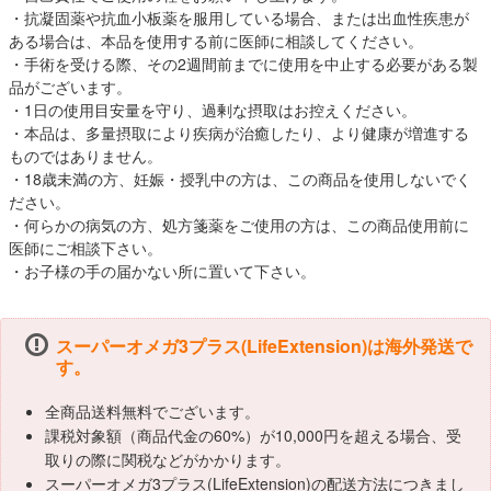
・抗凝固薬や抗血小板薬を服用している場合、または出血性疾患が
ある場合は、本品を使用する前に医師に相談してください。
・手術を受ける際、その2週間前までに使用を中止する必要がある製
品がございます。
・1日の使用目安量を守り、過剰な摂取はお控えください。
・本品は、多量摂取により疾病が治癒したり、より健康が増進する
ものではありません。
・18歳未満の方、妊娠・授乳中の方は、この商品を使用しないでく
ださい。
・何らかの病気の方、処方箋薬をご使用の方は、この商品使用前に
医師にご相談下さい。
・お子様の手の届かない所に置いて下さい。
スーパーオメガ3プラス(LifeExtension)は海外発送で
す。
全商品送料無料でございます。
課税対象額（商品代金の60%）が10,000円を超える場合、受
取りの際に関税などがかかります。
スーパーオメガ3プラス(LifeExtension)の配送方法につきまし