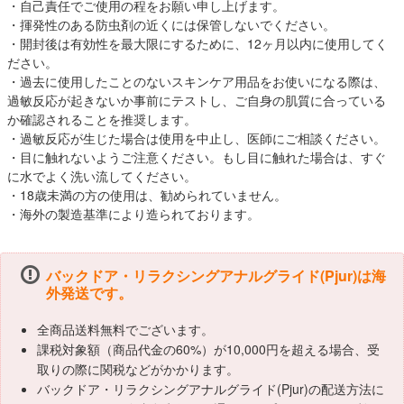
・自己責任でご使用の程をお願い申し上げます。
・揮発性のある防虫剤の近くには保管しないでください。
・開封後は有効性を最大限にするために、12ヶ月以内に使用してく
ださい。
・過去に使用したことのないスキンケア用品をお使いになる際は、
過敏反応が起きないか事前にテストし、ご自身の肌質に合っている
か確認されることを推奨します。
・過敏反応が生じた場合は使用を中止し、医師にご相談ください。
・目に触れないようご注意ください。もし目に触れた場合は、すぐ
に水でよく洗い流してください。
・18歳未満の方の使用は、勧められていません。
・海外の製造基準により造られております。
バックドア・リラクシングアナルグライド(Pjur)は海
外発送です。
全商品送料無料でございます。
課税対象額（商品代金の60%）が10,000円を超える場合、受
取りの際に関税などがかかります。
バックドア・リラクシングアナルグライド(Pjur)の配送方法に