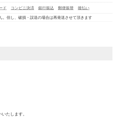
ード
コンビニ決済
銀行振込
郵便振替
後払い
ん。但し、破損・誤送の場合は再発送させて頂きます
いいたします。