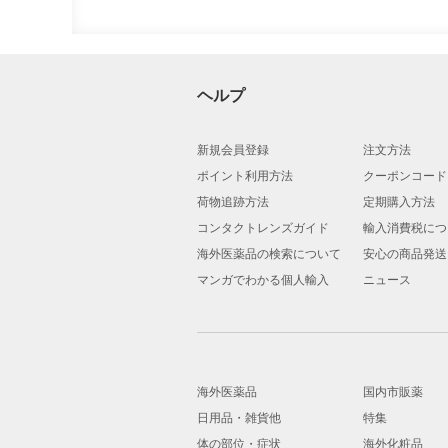
ヘルプ
新規会員登録
注文方法
ポイント利用方法
クーポンコード
荷物追跡方法
定期購入方法
コンタクトレンズガイド
輸入消費税につ
海外医薬品の検索について
安心の商品発送
マンガでわかる個人輸入
ニュース
海外医薬品
国内市販薬
日用品・雑貨他
特集
体の部位・症状
海外化粧品