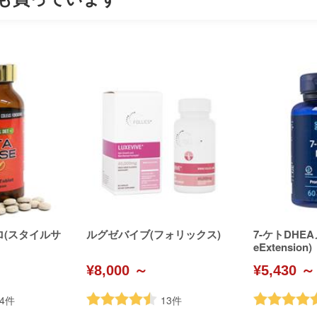
ロ(スタイルサ
ルグゼバイブ(フォリックス)
7-ケトDHEA
eExtension)
¥8,000 ～
¥5,430 ～
4
件
13
件