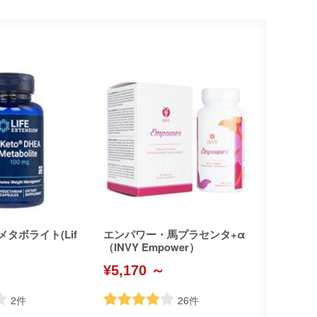
メタボライト(Lif
エンパワー・馬プラセンタ+α
（INVY Empower）
¥5,170 ～
2
件
26
件