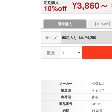
¥3,860～
定期購入
10%off
通常購入
【10％of
サイズ
数量
メーカー
KIKI Ltd.
製造国
イギリス
出荷国
香港
商品番号
33186
納期
14-21日