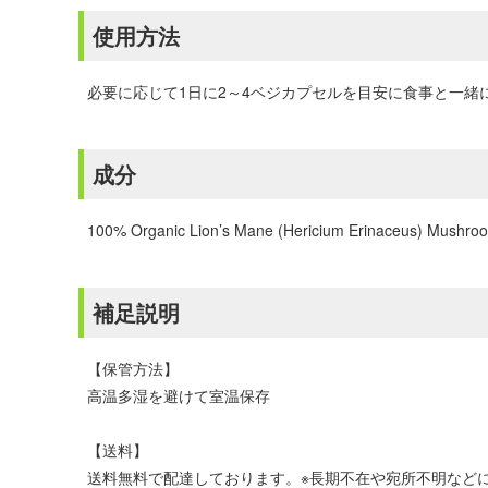
使用方法
必要に応じて1日に2～4ベジカプセルを目安に食事と一緒
成分
100% Organic Lion’s Mane (Hericium Erinaceus) Mushroom
補足説明
【保管方法】
高温多湿を避けて室温保存
【送料】
送料無料で配達しております。※長期不在や宛所不明などに