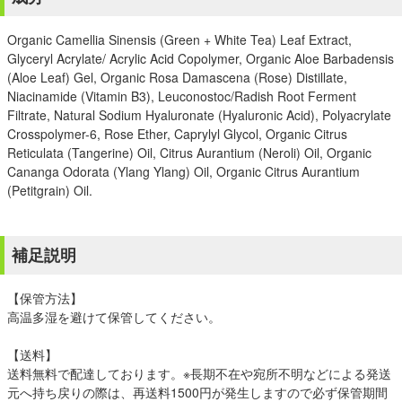
Organic Camellia Sinensis (Green + White Tea) Leaf Extract,
Glyceryl Acrylate/ Acrylic Acid Copolymer, Organic Aloe Barbadensis
(Aloe Leaf) Gel, Organic Rosa Damascena (Rose) Distillate,
Niacinamide (Vitamin B3), Leuconostoc/Radish Root Ferment
Filtrate, Natural Sodium Hyaluronate (Hyaluronic Acid), Polyacrylate
Crosspolymer-6, Rose Ether, Caprylyl Glycol, Organic Citrus
Reticulata (Tangerine) Oil, Citrus Aurantium (Neroli) Oil, Organic
Cananga Odorata (Ylang Ylang) Oil, Organic Citrus Aurantium
(Petitgrain) Oil.
補足説明
【保管方法】
高温多湿を避けて保管してください。
【送料】
送料無料で配達しております。※長期不在や宛所不明などによる発送
元へ持ち戻りの際は、再送料1500円が発生しますので必ず保管期間