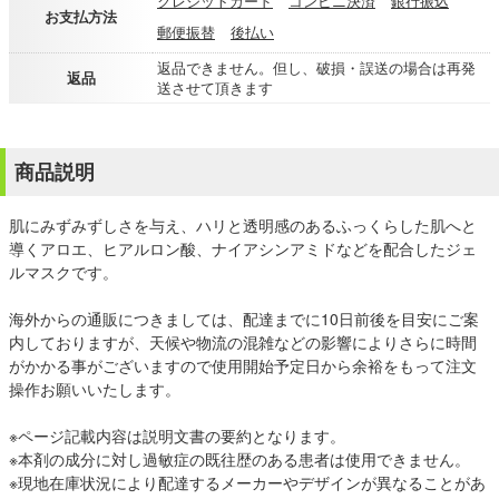
クレジットカード
コンビニ決済
銀行振込
お支払方法
郵便振替
後払い
返品できません。但し、破損・誤送の場合は再発
返品
送させて頂きます
商品説明
肌にみずみずしさを与え、ハリと透明感のあるふっくらした肌へと
導くアロエ、ヒアルロン酸、ナイアシンアミドなどを配合したジェ
ルマスクです。
海外からの通販につきましては、配達までに10日前後を目安にご案
内しておりますが、天候や物流の混雑などの影響によりさらに時間
がかかる事がございますので使用開始予定日から余裕をもって注文
操作お願いいたします。
※ページ記載内容は説明文書の要約となります。
※本剤の成分に対し過敏症の既往歴のある患者は使用できません。
※現地在庫状況により配達するメーカーやデザインが異なることがあ