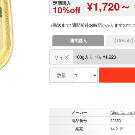
¥1,720～
定期購入
10%off
※発送まで1週間前後お時間かかりますので
通常購入
【10％of
サイズ
数量
メーカー
Almo Nature S
商品番号
32853
納期
14-21日