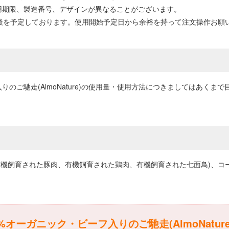
用期限、製造番号、デザインが異なることがございます。
前後を予定しております。使用開始予定日から余裕を持って注文操作お願
りのご馳走(AlmoNature)の使用量・使用方法につきましてはあく
、有機飼育された豚肉、有機飼育された鶏肉、有機飼育された七面鳥)、コ
オーガニック・ビーフ入りのご馳走(AlmoNatur