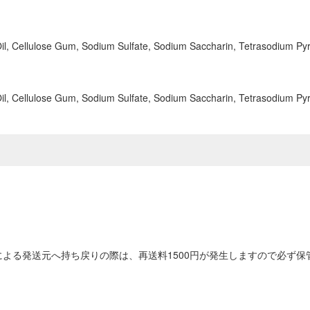
 Oil, Cellulose Gum, Sodium Sulfate, Sodium Saccharin, Tetrasodium P
 Oil, Cellulose Gum, Sodium Sulfate, Sodium Saccharin, Tetrasodium P
よる発送元へ持ち戻りの際は、再送料1500円が発生しますので必ず